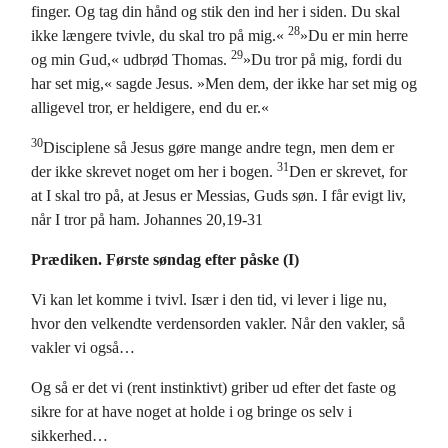
finger. Og tag din hånd og stik den ind her i siden. Du skal
28
ikke længere tvivle, du skal tro på mig.«
»Du er min herre
29
og min Gud,« udbrød Thomas.
»Du tror på mig, fordi du
har set mig,« sagde Jesus. »Men dem, der ikke har set mig og
alligevel tror, er heldigere, end du er.«
30
Disciplene så Jesus gøre mange andre tegn, men dem er
31
der ikke skrevet noget om her i bogen.
Den er skrevet, for
at I skal tro på, at Jesus er Messias, Guds søn. I får evigt liv,
når I tror på ham. Johannes 20,19-31
Prædiken. Første søndag efter påske (I)
Vi kan let komme i tvivl. Især i den tid, vi lever i lige nu,
hvor den velkendte verdensorden vakler. Når den vakler, så
vakler vi også…
Og så er det vi (rent instinktivt) griber ud efter det faste og
sikre for at have noget at holde i og bringe os selv i
sikkerhed…