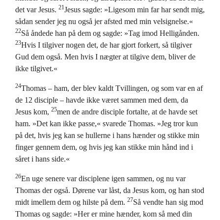
21
det var Jesus.
Jesus sagde: »Ligesom min far har sendt mig,
sådan sender jeg nu også jer afsted med min velsignelse.«
22
Så åndede han på dem og sagde: »Tag imod Helligånden.
23
Hvis I tilgiver nogen det, de har gjort forkert, så tilgiver
Gud dem også. Men hvis I nægter at tilgive dem, bliver de
ikke tilgivet.«
24
Thomas – ham, der blev kaldt Tvillingen, og som var en af
de 12 disciple – havde ikke været sammen med dem, da
25
Jesus kom,
men de andre disciple fortalte, at de havde set
ham. »Det kan ikke passe,« svarede Thomas. »Jeg tror kun
på det, hvis jeg kan se hullerne i hans hænder og stikke min
finger gennem dem, og hvis jeg kan stikke min hånd ind i
såret i hans side.«
26
En uge senere var disciplene igen sammen, og nu var
Thomas der også. Dørene var låst, da Jesus kom, og han stod
27
midt imellem dem og hilste på dem.
Så vendte han sig mod
Thomas og sagde: »Her er mine hænder, kom så med din