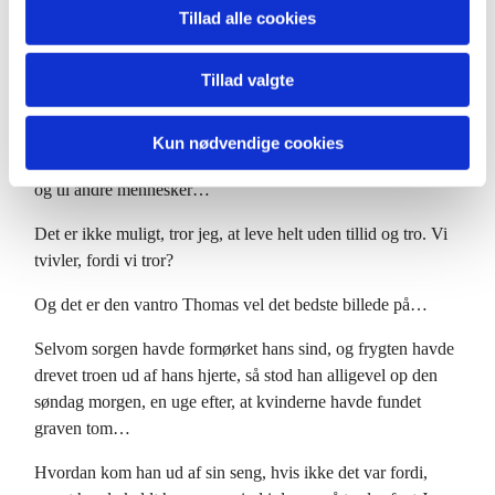
Når to mennesker elsker hinanden, så er de nødt til at have
Tillad alle cookies
tillid til hinanden. Hvor tilliden er blevet umulig, der er
kærligheden også blevet det. Og hvor tilliden er helt væk, der
Tillad valgte
kan vi slet ikke leve…
For at kunne leve må vi altså have tillid til livet. For at kunne
Kun nødvendige cookies
glæde os, må vi have tillid til dagen i morgen, til fremtiden
og til andre mennesker…
Det er ikke muligt, tror jeg, at leve helt uden tillid og tro. Vi
tvivler, fordi vi tror?
Og det er den vantro Thomas vel det bedste billede på…
Selvom sorgen havde formørket hans sind, og frygten havde
drevet troen ud af hans hjerte, så stod han alligevel op den
søndag morgen, en uge efter, at kvinderne havde fundet
graven tom…
Hvordan kom han ud af sin seng, hvis ikke det var fordi,