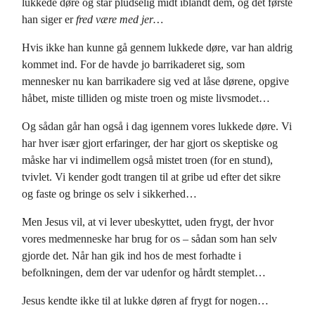
lukkede døre og står pludselig midt iblandt dem, og det første
han siger er
fred være med jer…
Hvis ikke han kunne gå gennem lukkede døre, var han aldrig
kommet ind. For de havde jo barrikaderet sig, som
mennesker nu kan barrikadere sig ved at låse dørene, opgive
håbet, miste tilliden og miste troen og miste livsmodet…
Og sådan går han også i dag igennem vores lukkede døre. Vi
har hver især gjort erfaringer, der har gjort os skeptiske og
måske har vi indimellem også mistet troen (for en stund),
tvivlet. Vi kender godt trangen til at gribe ud efter det sikre
og faste og bringe os selv i sikkerhed…
Men Jesus vil, at vi lever ubeskyttet, uden frygt, der hvor
vores medmenneske har brug for os – sådan som han selv
gjorde det. Når han gik ind hos de mest forhadte i
befolkningen, dem der var udenfor og hårdt stemplet…
Jesus kendte ikke til at lukke døren af frygt for nogen…