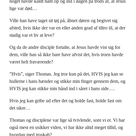
noget havde kaldt ham op og ind i dagen på trods af, at Jesus
lige var død…
Ville han have taget sit tøj på, åbnet døren og begivet sig
afsted, hvis ikke der var en eller anden grad af tiltro til, at der
stadig var et liv at leve?
Og da de andre disciple fortalte, at Jesus havde vist sig for
dem, ville han så ikke bare have afvist det, hvis troen havde
været helt fraværende?
”Hvis”, siger Thomas. Jeg tror kun på det, HVIS jeg kan se
hullerne i hans hænder og stikke min finger gennem dem, og
HVIS jeg kan stikke min hånd ind i såret i hans side….
Hvis jeg kan gribe ud efter det og holde fast, holde fast om
det sikre…
Thomas og disciplene var lige så tvivlende, som vi er. Vi har
også mest en usikker viden, vi har ikke altid meget tillid, og
hvordan med troskab?