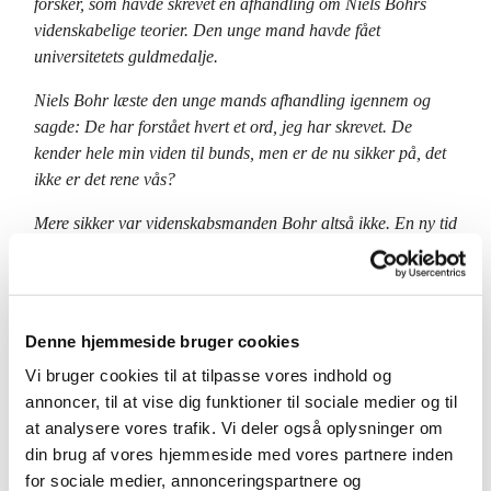
forsker, som havde skrevet en afhandling om Niels Bohrs
videnskabelige teorier. Den unge mand havde fået
universitetets guldmedalje.
Niels Bohr læste den unge mands afhandling igennem og
sagde: De har forstået hvert et ord, jeg har skrevet. De
kender hele min viden til bunds, men er de nu sikker på, det
ikke er det rene vås?
Mere sikker var videnskabsmanden Bohr altså ikke. En ny tid
kunne få en ny viden, som forkastede, hvad han vidste.
Sådan taler den sande videnskabsmand.
Det er ikke kun den, der har tro, som har usikker viden. Det
Denne hjemmeside bruger cookies
er også den, der har en viden, der bør fastholde en
usikkerhed.
Vi bruger cookies til at tilpasse vores indhold og
annoncer, til at vise dig funktioner til sociale medier og til
Tro kan også være trofasthed
. Ikke at have tro, men at
at analysere vores trafik. Vi deler også oplysninger om
være tro. Og hvad troskab angik, så var det ord, der også
din brug af vores hjemmeside med vores partnere inden
sved lidt hos disciplene:
for sociale medier, annonceringspartnere og