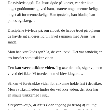
De tvivlede også. Da Jesus døde på korset, var der ikke
noget guddommeligt ved ham, snarere noget menneskeligt,
noget alt for menneskeligt. Han tørstede, han blødte, han
pintes og skreg…
Disciplene tvivlede på, om alt det, de havde troet på og som
de havde sat al deres lid til i livet sammen med Jesus, var
sandt.
Mon han var Guds søn? Ja, de var i tvivl. Det var sandelig en
tro forstået som usikker viden…
Tro kan være usikker viden.
Jeg
tror
det nok, siger vi, men
vi ved det ikke. Vi troede, men vi blev klogere…
Så kan vi foretrække viden for at kunne holde fast i det sikre.
Men i virkeligheden findes der vel ikke viden, der ikke har
en smule usikkerhed i sig…
Det fortælles fx, at Niels Bohr engang fik besøg af en ung