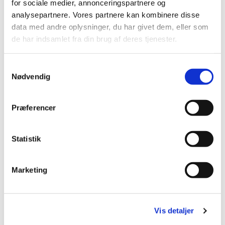
for sociale medier, annonceringspartnere og
analysepartnere. Vores partnere kan kombinere disse
data med andre oplysninger, du har givet dem, eller som
de har indsamlet fra din brug af deres tjenester.
S
Nødvendig
a
m
t
Præferencer
y
k
k
Statistik
e
v
Marketing
a
l
g
Vis detaljer