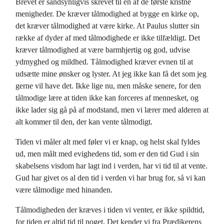
Brevet er sandsynligvis skrevet til én af de første kristne
menigheder. De kræver tålmodighed at bygge en kirke op,
det kræver tålmodighed at være kirke. At Paulus slutter sin
række af dyder af med tålmodighede er ikke tilfældigt. Det
kræver tålmodighed at være barmhjertig og god, udvise
ydmyghed og mildhed. Tålmodighed kræver evnen til at
udsætte mine ønsker og lyster. At jeg ikke kan få det som jeg
gerne vil have det. Ikke lige nu, men måske senere, for den
tålmodige lære at tiden ikke kan forceres af mennesket, og
ikke lader sig gå på af modstand, men vi lærer med alderen at
alt kommer til den, der kan vente tålmodigt.
Tiden vi måler alt med føler vi er knap, og helst skal fyldes
ud, men målt med evighedens tid, som er den tid Gud i sin
skabelsens visdom har lagt ind i verden, har vi tid til at vente.
Gud har givet os al den tid i verden vi har brug for, så vi kan
være tålmodige med hinanden.
Tålmodigheden der kræves i tiden vi venter, er ikke spildtid,
for tiden er altid tid til noget. Det kender vi fra Prædikerens