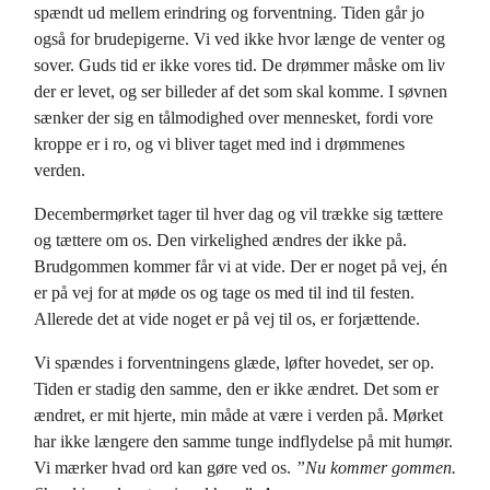
spændt ud mellem erindring og forventning. Tiden går jo
også for brudepigerne. Vi ved ikke hvor længe de venter og
sover. Guds tid er ikke vores tid. De drømmer måske om liv
der er levet, og ser billeder af det som skal komme. I søvnen
sænker der sig en tålmodighed over mennesket, fordi vore
kroppe er i ro, og vi bliver taget med ind i drømmenes
verden.
Decembermørket tager til hver dag og vil trække sig tættere
og tættere om os. Den virkelighed ændres der ikke på.
Brudgommen kommer får vi at vide. Der er noget på vej, én
er på vej for at møde os og tage os med til ind til festen.
Allerede det at vide noget er på vej til os, er forjættende.
Vi spændes i forventningens glæde, løfter hovedet, ser op.
Tiden er stadig den samme, den er ikke ændret. Det som er
ændret, er mit hjerte, min måde at være i verden på. Mørket
har ikke længere den samme tunge indflydelse på mit humør.
Vi mærker hvad ord kan gøre ved os.
”Nu kommer gommen.