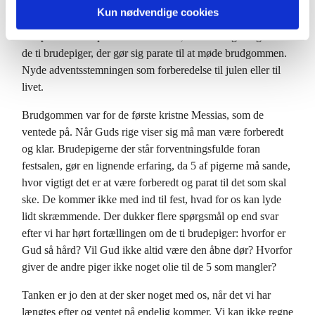
Nu er det ventetid. Vi skal ikke noget, andet end at være. Vi
Kun nødvendige cookies
er måske så heldige at får noget med os herfra. Få fyldt lidt
olie på vores lamper! Tid til at vente, forvente og længes som
de ti brudepiger, der gør sig parate til at møde brudgommen.
Nyde adventsstemningen som forberedelse til julen eller til
livet.
Brudgommen var for de første kristne Messias, som de
ventede på. Når Guds rige viser sig må man være forberedt
og klar. Brudepigerne der står forventningsfulde foran
festsalen, gør en lignende erfaring, da 5 af pigerne må sande,
hvor vigtigt det er at være forberedt og parat til det som skal
ske. De kommer ikke med ind til fest, hvad for os kan lyde
lidt skræmmende. Der dukker flere spørgsmål op end svar
efter vi har hørt fortællingen om de ti brudepiger: hvorfor er
Gud så hård? Vil Gud ikke altid være den åbne dør? Hvorfor
giver de andre piger ikke noget olie til de 5 som mangler?
Tanken er jo den at der sker noget med os, når det vi har
længtes efter og ventet på endelig kommer. Vi kan ikke regne