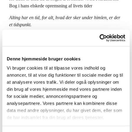
Bog i hans elskede opremsning af livets tider
Alting har en tid, for alt, hvad der sker under himlen, er der
et tidspunkt.
En tid til at fødes, en tid til at dø.
En tid til at plante, en tid til
at rydde. En tid til at græde, en tid til at le. En tid til at holde
klage, en tid til at danse.........
Denne hjemmeside bruger cookies
De fornuftige brudepiger har gjort sig klar til at brudgommen
Vi bruger cookies til at tilpasse vores indhold og
skal komme. Det er ventetid for de ti piger, og ventetid
annoncer, til at vise dig funktioner til sociale medier og til
kræver forberedelse og tålmodighed.
at analysere vores trafik. Vi deler også oplysninger om
Advent betyder at noget kommer, en forventning om, at
din brug af vores hjemmeside med vores partnere inden
noget nyt skal ske. Advents-tid er ventetid,– vi venter på det
for sociale medier, annonceringspartnere og
eller den som skal komme. Vi kan også sige det på en anden
analysepartnere. Vores partnere kan kombinere disse
måde; ventetid er altid adventstid. Fordi i den tid vi venter på
data med andre oplysninger, du har givet dem, eller som
et eller andet, er vi i en forberedelsesfase og vi er spændt op i
de har indsamlet fra din brug af deres tjenester.
en forventning til det som skal komme, men vi kan jo ikke
vide om det nu også vil komme. Det er den usikkerhed og