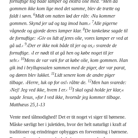
fornuftige tog både lamper og ekstra olie med.
Men da
gommen ikke kom lige med det samme, blev de trætte og
6
faldt i søvn.
Midt om natten lød der råb: ›Nu kommer
7
gommen. Skynd jer ud og tag imod ham.‹
Alle pigerne
8
vågnede og gjorde deres lamper klar.
De tankeløse sagde til
de fornuftige: ›Giv os lidt af jeres olie, vores lamper er ved at
9
gå ud.‹
›Der er ikke nok både til jer og os,‹ svarede de
fornuftige. ›I er nødt til at gå hen og købe noget til jer
10
selv.‹
Mens de var væk for at købe olie, kom gommen. Han
gik ind i bryllupssalen sammen med de piger, der var parat,
11
og døren blev lukket.
Lidt senere kom de andre piger
12
tilbage. ›Herre, luk op for os!‹ råbte de.
Men han svarede:
13
›Nej! Jeg ved ikke, hvem I er.‹
I skal også holde jer klar,«
sagde Jesus, »for I ved ikke, hvornår jeg kommer tilbage.
Matthæus 25,1-13
Vente med tålmodighed! Det er tit noget vi siger til børnene.
Måske særligt her i juletiden, hvor der helt naturligt i kraft af
traditioner og erindringer opbygges en forventning i børnene.