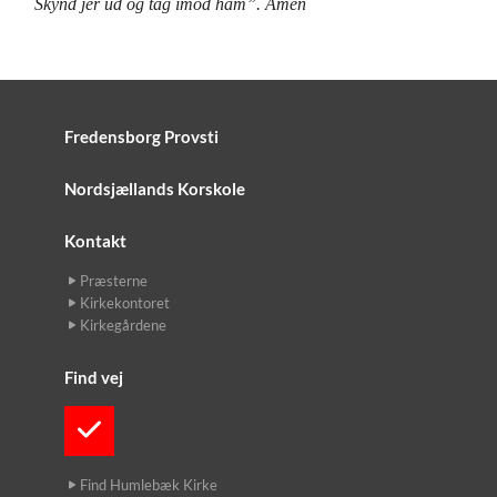
Skynd jer ud og tag imod ham”.
Amen
Fredensborg Provsti
Nordsjællands Korskole
Kontakt
Præsterne
Kirkekontoret
Kirkegårdene
Find vej
Find Humlebæk Kirke