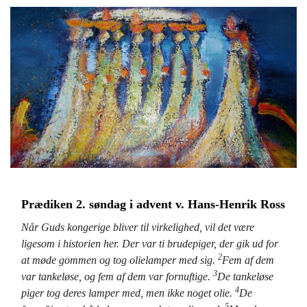
Prædiken 2. søndag i advent v. Hans-Henrik Ross
Når Guds kongerige bliver til virkelighed, vil det være
ligesom i historien her. Der var ti brudepiger, der gik ud for
2
at møde gommen og tog olielamper med sig.
Fem af dem
3
var tankeløse, og fem af dem var fornuftige.
De tankeløse
4
piger tog deres lamper med, men ikke noget olie.
De
5