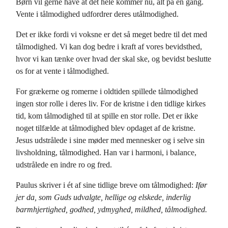
Børn vil gerne have at det hele kommer nu, alt på en gang.
Vente i tålmodighed udfordrer deres utålmodighed.
Det er ikke fordi vi voksne er det så meget bedre til det med
tålmodighed. Vi kan dog bedre i kraft af vores bevidsthed,
hvor vi kan tænke over hvad der skal ske, og bevidst beslutte
os for at vente i tålmodighed.
For grækerne og romerne i oldtiden spillede tålmodighed
ingen stor rolle i deres liv. For de kristne i den tidlige kirkes
tid, kom tålmodighed til at spille en stor rolle. Det er ikke
noget tilfælde at tålmodighed blev opdaget af de kristne.
Jesus udstrålede i sine møder med mennesker og i selve sin
livsholdning, tålmodighed. Han var i harmoni, i balance,
udstrålede en indre ro og fred.
Paulus skriver i ét af sine tidlige breve om tålmodighed:
Ifør
jer da, som Guds udvalgte, hellige og elskede, inderlig
barmhjertighed, godhed, ydmyghed, mildhed, tålmodighed.