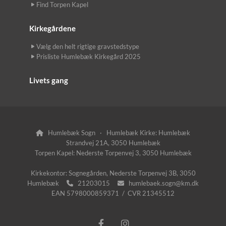
Find Torpen Kapel
Kirkegårdene
Vælg den helt rigtige gravstedstype
Prisliste Humlebæk Kirkegård 2025
Livets gang
Humlebæk Sogn · Humlebæk Kirke: Humlebæk

Strandvej 21A, 3050 Humlebæk
Torpen Kapel: Nederste Torpenvej 3, 3050 Humlebæk
Kirkekontor: Sognegården, Nederste Torpenvej 3B, 3050
Humlebæk
21203015
humlebaek.sogn@km.dk


EAN 5798000859371 / CVR 21345512