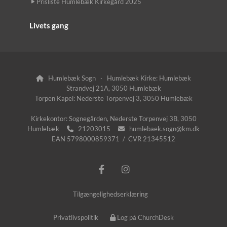
Prisliste Humlebæk Kirkegård 2025
Livets gang
Humlebæk Sogn · Humlebæk Kirke: Humlebæk

Strandvej 21A, 3050 Humlebæk
Torpen Kapel: Nederste Torpenvej 3, 3050 Humlebæk
Kirkekontor: Sognegården, Nederste Torpenvej 3B, 3050
Humlebæk
21203015
humlebaek.sogn@km.dk


EAN 5798000859371 / CVR 21345512
Tilgængelighedserklæring
Privatlivspolitik
Log på ChurchDesk