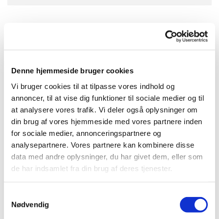
Babyrytmik og salmesang i Torpen Kapel er et tilbud til alle
forældre på barsel og deres babyer. Dette hold er for børn på
fra 8-18 mdr. Holdene ledes af vores kirke- og
kulturmedarbejder Anne Bech Hald.
Denne hjemmeside bruger cookies
Med sang og musik skaber vi sammen et rum med tid, ro og
Vi bruger cookies til at tilpasse vores indhold og
nærvær. Der veksles mellem det stille og sanselige til dans og
annoncer, til at vise dig funktioner til sociale medier og til
sange med fokus på den motoriske udvikling. Vi skal både
at analysere vores trafik. Vi deler også oplysninger om
synge salmer og børnesange på dette hold. Bagefter vil der
din brug af vores hjemmeside med vores partnere inden
være croissanter og kaffe.
for sociale medier, annonceringspartnere og
analysepartnere. Vores partnere kan kombinere disse
data med andre oplysninger, du har givet dem, eller som
Der er 20 pladser på holdet (en plads per baby). Du kan
de har indsamlet fra din brug af deres tjenester.
tilmelde dig på
www.humlebækkirke.dk
under fanen ”for
børn”.
S
Nødvendig
a
Hvis du har spørgsmål til valg af hold, kan du kontakte Anne
m
Bech Hald på
abhc@km.dk
eller 60155665