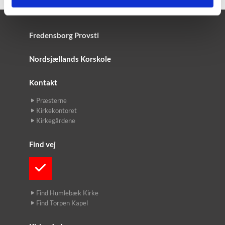
Fredensborg Provsti
Nordsjællands Korskole
Kontakt
Præsterne
Kirkekontoret
Kirkegårdene
Find vej
Find Humlebæk Kirke
Find Torpen Kapel