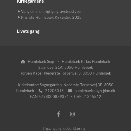
Kirkegårdene
Vælg den helt rigtige gravstedstype
Prisliste Humlebæk Kirkegård 2025
Livets gang
Humlebæk Sogn · Humlebæk Kirke: Humlebæk

Strandvej 21A, 3050 Humlebæk
Torpen Kapel: Nederste Torpenvej 3, 3050 Humlebæk
Kirkekontor: Sognegården, Nederste Torpenvej 3B, 3050
Humlebæk
21203015
humlebaek.sogn@km.dk


EAN 5798000859371 / CVR 21345512
Tilgængelighedserklæring