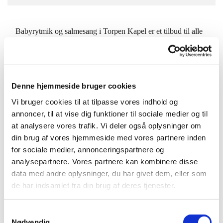
Babyrytmik og salmesang i Torpen Kapel er et tilbud til alle
forældre på barsel og deres babyer. Dette hold er for børn på
fra 3-7 mdr. Holdene ledes af vores kirke- og
kulturmedarbejder Anne Bech Hald.
Denne hjemmeside bruger cookies
Med sang og musik skaber vi sammen et rum med tid, ro og
nærvær. Der veksles mellem det stille og sanselige til dans og
Vi bruger cookies til at tilpasse vores indhold og
sange med fokus på den motoriske udvikling. Vi skal både
annoncer, til at vise dig funktioner til sociale medier og til
synge salmer og børnesange på dette hold. Bagefter vil der
at analysere vores trafik. Vi deler også oplysninger om
være croissanter og kaffe.
din brug af vores hjemmeside med vores partnere inden
for sociale medier, annonceringspartnere og
analysepartnere. Vores partnere kan kombinere disse
data med andre oplysninger, du har givet dem, eller som
Der er 20 pladser på holdet (en plads per baby). Du kan
de har indsamlet fra din brug af deres tjenester.
tilmelde dig på
www.humlebækkirke.dk
under fanen ”for
børn”.
S
Hvis du har spørgsmål til valg af hold, kan du kontakte Anne
Nødvendig