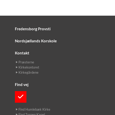
Fredensborg Provsti
Nordsjællands Korskole
Kontakt
Præsterne
Kirkekontoret
Kirkegårdene
Find vej
Find Humlebæk Kirke
Find Torpen Kapel