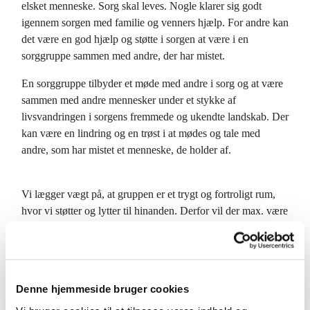
elsket menneske. Sorg skal leves. Nogle klarer sig godt
igennem sorgen med familie og venners hjælp. For andre kan
det være en god hjælp og støtte i sorgen at være i en
sorggruppe sammen med andre, der har mistet.
En sorggruppe tilbyder et møde med andre i sorg og at være
sammen med andre mennesker under et stykke af
livsvandringen i sorgens fremmede og ukendte landskab. Der
kan være en lindring og en trøst i at mødes og tale med
andre, som har mistet et menneske, de holder af.
Vi lægger vægt på, at gruppen er et trygt og fortroligt rum,
hvor vi støtter og lytter til hinanden. Derfor vil der max. være
8 i gruppen. Begge præster varetager sammen sorggruppen.
Den næste sorggruppe begynder i slutningen af oktober. Vi
mødes 10 gange og afslutter forløbet, når foråret kommer og
Denne hjemmeside bruger cookies
vi nærmer os påsken.