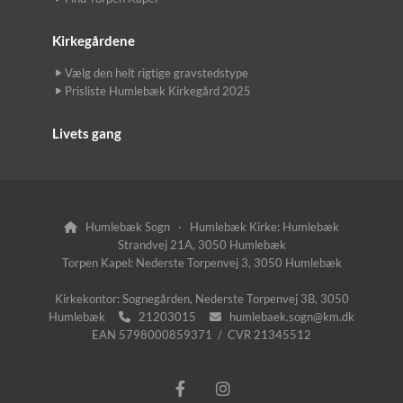
Kirkegårdene
Vælg den helt rigtige gravstedstype
Prisliste Humlebæk Kirkegård 2025
Livets gang
Humlebæk Sogn · Humlebæk Kirke: Humlebæk

Strandvej 21A, 3050 Humlebæk
Torpen Kapel: Nederste Torpenvej 3, 3050 Humlebæk
Kirkekontor: Sognegården, Nederste Torpenvej 3B, 3050
Humlebæk
21203015
humlebaek.sogn@km.dk


EAN 5798000859371 / CVR 21345512