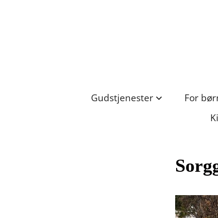
Gudstjenester
For bør
K
Sorg