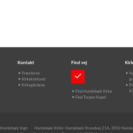
Kontakt
Find vej
Kir
Præsterne
Væ
Kirkekontoret
gr
Kirkegårdene
Pr
K
Find Humlebæk Kirke
Find Torpen Kapel
umlebæk Sogn · Humlebæk Kirke: Humlebæk Strandvej 21A, 3050 Huml