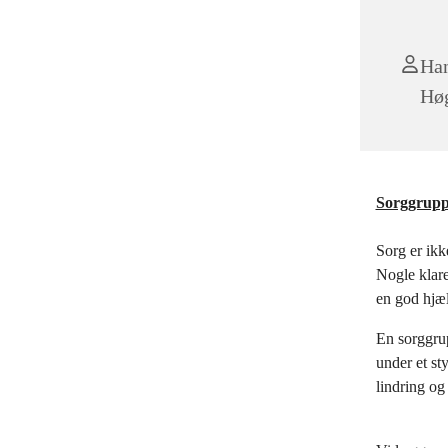
Han
Hø
Sorggrupp
Sorg er ikk
Nogle klare
en god hjæl
En sorggru
under et st
lindring og