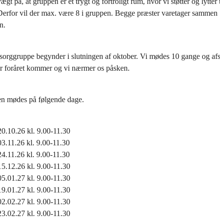
gt på, at gruppen er et trygt og fortroligt rum, hvor vi støtter og lytter t
Derfor vil der max. være 8 i gruppen. Begge præster varetager sammen
n.
orggruppe begynder i slutningen af oktober. Vi mødes 10 gange og afsl
år foråret kommer og vi nærmer os påsken.
n mødes på følgende dage.
20.10.26 kl. 9.00-11.30
03.11.26 kl. 9.00-11.30
24.11.26 kl. 9.00-11.30
15.12.26 kl. 9.00-11.30
05.01.27 kl. 9.00-11.30
19.01.27 kl. 9.00-11.30
02.02.27 kl. 9.00-11.30
23.02.27 kl. 9.00-11.30