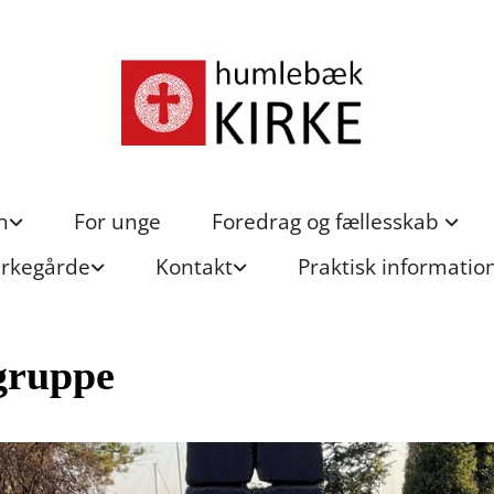
n
For unge
Foredrag og fællesskab
irkegårde
Kontakt
Praktisk informatio
gruppe