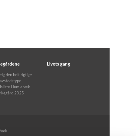
kegårdene
Livets gang
lg den helt rigtige
avstedstype
isliste Humlebæk
irkegård 2025
ebæk