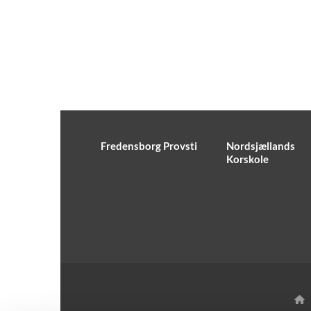
Fredensborg Provsti
Nordsjællands
Korskole
H
