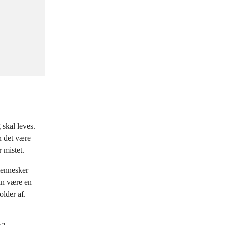
 skal leves.
n det være
 mistet.
mennesker
an være en
older af.