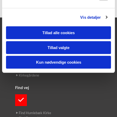
l
g
Vis detaljer
Fredensborg Provsti
Tillad alle cookies
Nordsjællands Korskole
Tillad valgte
Kontakt
Kun nødvendige cookies
Præsterne
Kirkekontoret
Kirkegårdene
Find vej
Find Humlebæk Kirke