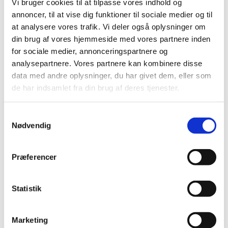
Vi bruger cookies til at tilpasse vores indhold og
anden fredag i ulige uger. Alle kan være med! Vi starter med
annoncer, til at vise dig funktioner til sociale medier og til
en bid brød og en kop kaffe og synger en times tid derefter.
at analysere vores trafik. Vi deler også oplysninger om
din brug af vores hjemmeside med vores partnere inden
Det er gratis at deltage, men husk at tilmelde dig til den
for sociale medier, annonceringspartnere og
aktuelle fredag senest 2 dage i forvejen.
analysepartnere. Vores partnere kan kombinere disse
data med andre oplysninger, du har givet dem, eller som
de har indsamlet fra din brug af deres tjenester.
S
Nødvendig
a
m
t
Præferencer
y
k
k
Statistik
e
v
Marketing
a