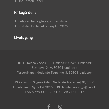
Find Torpen Kapel
Kirkegårdene
Vælg den helt rigtige gravstedstype
Prisliste Humlebæk Kirkegård 2025
Livets gang
Humlebæk Sogn · Humlebæk Kirke: Humlebæk

Strandvej 21A, 3050 Humlebæk
Torpen Kapel: Nederste Torpenvej 3, 3050 Humlebæk
Kirkekontor: Sognegården, Nederste Torpenvej 3B, 3050
Humlebæk
21203015
humlebaek.sogn@km.dk


EAN 5798000859371 / CVR 21345512