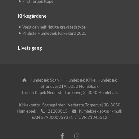
Find Torpen Kapel
Kirkegårdene
Vælg den helt rigtige gravstedstype
Prisliste Humlebæk Kirkegård 2025
Livets gang
Humlebæk Sogn · Humlebæk Kirke: Humlebæk

Strandvej 21A, 3050 Humlebæk
Torpen Kapel: Nederste Torpenvej 3, 3050 Humlebæk
Kirkekontor: Sognegården, Nederste Torpenvej 3B, 3050
Humlebæk
21203015
humlebaek.sogn@km.dk


EAN 5798000859371 / CVR 21345512