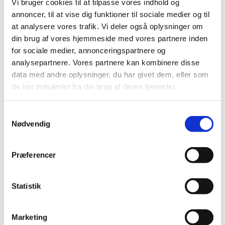
Vi bruger cookies til at tilpasse vores indhold og
anden fredag i ulige uger. Alle kan være med! Vi starter med
annoncer, til at vise dig funktioner til sociale medier og til
en bid brød og en kop kaffe og synger en times tid derefter.
at analysere vores trafik. Vi deler også oplysninger om
din brug af vores hjemmeside med vores partnere inden
Det er gratis at deltage, men husk at tilmelde dig til den
for sociale medier, annonceringspartnere og
aktuelle fredag senest 2 dage i forvejen.
analysepartnere. Vores partnere kan kombinere disse
data med andre oplysninger, du har givet dem, eller som
de har indsamlet fra din brug af deres tjenester.
S
Nødvendig
a
m
t
Præferencer
y
k
k
Statistik
e
v
Marketing
a