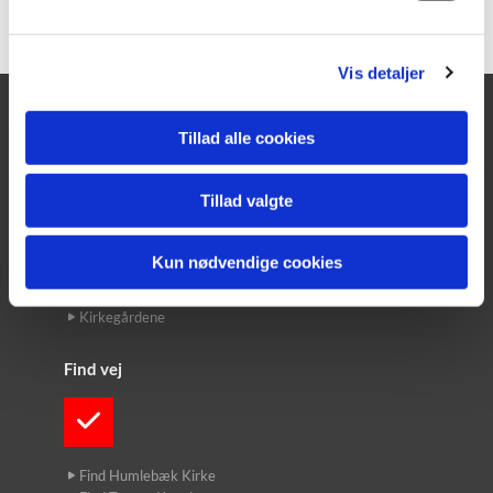
l
g
Vis detaljer
Fredensborg Provsti
Tillad alle cookies
Nordsjællands Korskole
Tillad valgte
Kontakt
Kun nødvendige cookies
Præsterne
Kirkekontoret
Kirkegårdene
Find vej
Find Humlebæk Kirke