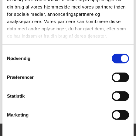
din brug af vores hjemmeside med vores partnere inden
for sociale medier, annonceringspartnere og
analysepartnere. Vores partnere kan kombinere disse
data med andre oplysninger, du har givet dem, eller som
de har indsamlet fra din brug af deres tjenester.
S
Nødvendig
a
m
t
Præferencer
y
k
k
Statistik
e
v
Marketing
a
l
g