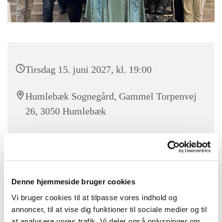
Tirsdag 15. juni 2027, kl. 19:00
Humlebæk Sognegård, Gammel Torpenvej
26, 3050 Humlebæk
Du er velkommen til at deltage som tilskuer ved
menighedsrådsmøderne, da de er offentlige. Men du har ikke
Denne hjemmeside bruger cookies
taleret.
Vi bruger cookies til at tilpasse vores indhold og
Er du interesseret i at se referaterne fra tidligere
annoncer, til at vise dig funktioner til sociale medier og til
menighedsråd,, så finder du dem
her.
at analysere vores trafik. Vi deler også oplysninger om