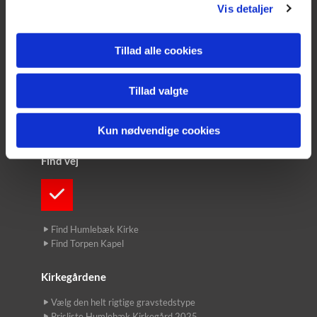
Fredensborg Provsti
Vis detaljer
Nordsjællands Korskole
Tillad alle cookies
Kontakt
Tillad valgte
Præsterne
Kirkekontoret
Kirkegårdene
Kun nødvendige cookies
Find vej
Find Humlebæk Kirke
Find Torpen Kapel
Kirkegårdene
Vælg den helt rigtige gravstedstype
Prisliste Humlebæk Kirkegård 2025