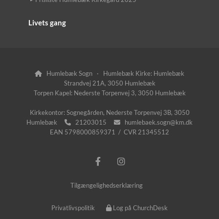
Livets gang
Humlebæk Sogn · Humlebæk Kirke: Humlebæk

Strandvej 21A, 3050 Humlebæk
Torpen Kapel: Nederste Torpenvej 3, 3050 Humlebæk
Kirkekontor: Sognegården, Nederste Torpenvej 3B, 3050
Humlebæk
21203015
humlebaek.sogn@km.dk


EAN 5798000859371 / CVR 21345512
Tilgængelighedserklæring
Privatlivspolitik
Log på ChurchDesk