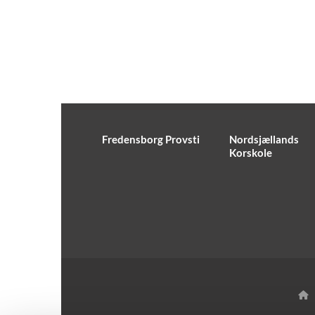
Fredensborg Provsti
Nordsjællands
Korskole
H
