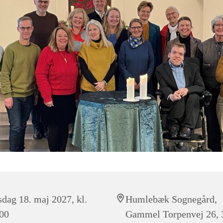
sdag 18. maj 2027, kl.
Humlebæk Sognegård,
00
Gammel Torpenvej 26, 