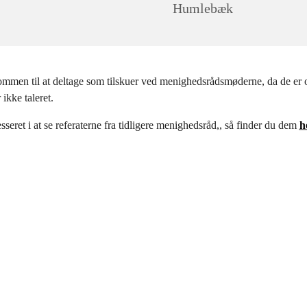
Humlebæk
mmen til at deltage som tilskuer ved menighedsrådsmøderne, da de er o
ikke taleret.
esseret i at se referaterne fra tidligere menighedsråd,, så finder du dem
h