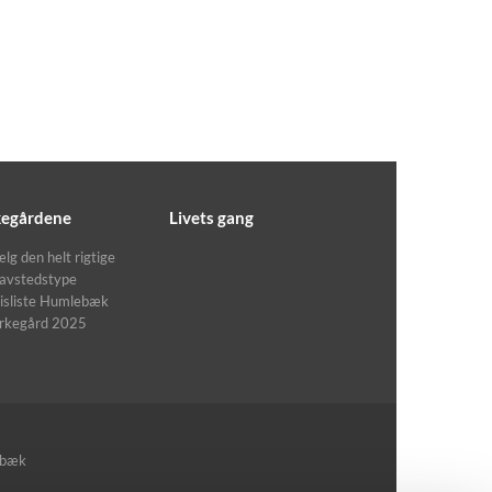
kegårdene
Livets gang
lg den helt rigtige
avstedstype
isliste Humlebæk
irkegård 2025
ebæk