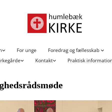
n
For unge
Foredrag og fællesskab
irkegårde
Kontakt
Praktisk informatio
ghedsrådsmøde