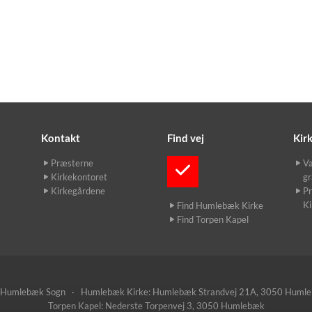
Kontakt
Find vej
Kir
Præsterne
Væ
Kirkekontoret
gr
Kirkegårdene
Pr
K
Find Humlebæk Kirke
Find Torpen Kapel
umlebæk Sogn · Humlebæk Kirke: Humlebæk Strandvej 21A, 3050 Huml
Torpen Kapel: Nederste Torpenvej 3, 3050 Humlebæk