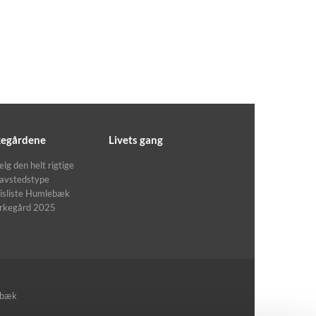
kegårdene
Livets gang
lg den helt rigtige
avstedstype
isliste Humlebæk
irkegård 2025
ebæk