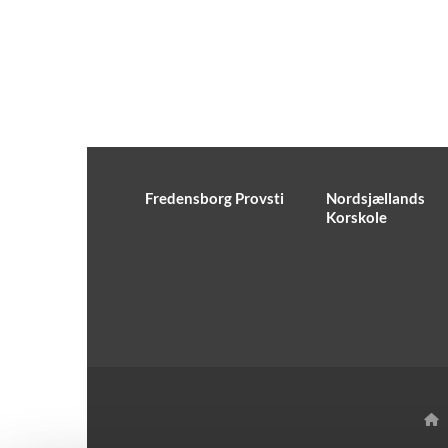
Fredensborg Provsti
Nordsjællands
Korskole
H
