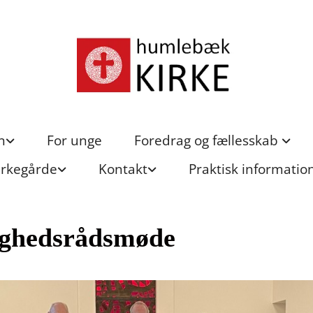
n
For unge
Foredrag og fællesskab
irkegårde
Kontakt
Praktisk informatio
ghedsrådsmøde