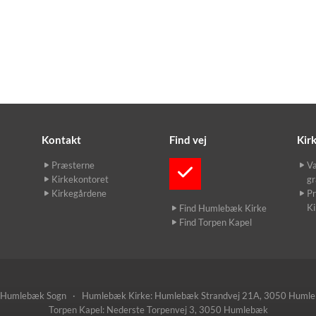
Kontakt
Find vej
Kir
Præsterne
Væ
Kirkekontoret
gr
Kirkegårdene
Pr
K
Find Humlebæk Kirke
Find Torpen Kapel
umlebæk Sogn · Humlebæk Kirke: Humlebæk Strandvej 21A, 3050 Huml
Torpen Kapel: Nederste Torpenvej 3, 3050 Humlebæk