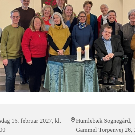
sdag 16. februar 2027, kl.
Humlebæk Sognegård,
00
Gammel Torpenvej 26, 