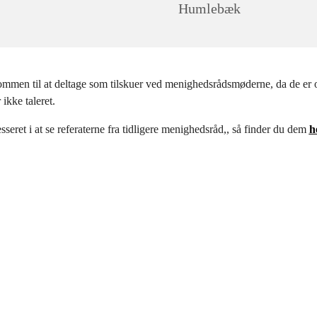
Humlebæk
mmen til at deltage som tilskuer ved menighedsrådsmøderne, da de er o
ikke taleret.
esseret i at se referaterne fra tidligere menighedsråd,, så finder du dem
h