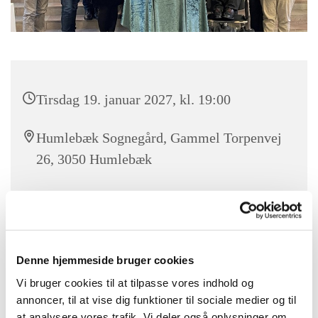
Tirsdag 19. januar 2027, kl. 19:00
Humlebæk Sognegård, Gammel Torpenvej
26, 3050 Humlebæk
Du er velkommen til at deltage som tilskuer ved
menighedsrådsmøderne, da de er offentlige. Men du har ikke
Denne hjemmeside bruger cookies
taleret.
Vi bruger cookies til at tilpasse vores indhold og
Er du interesseret i at se referaterne fra tidligere
annoncer, til at vise dig funktioner til sociale medier og til
menighedsråd,, så finder du dem
her.
at analysere vores trafik. Vi deler også oplysninger om