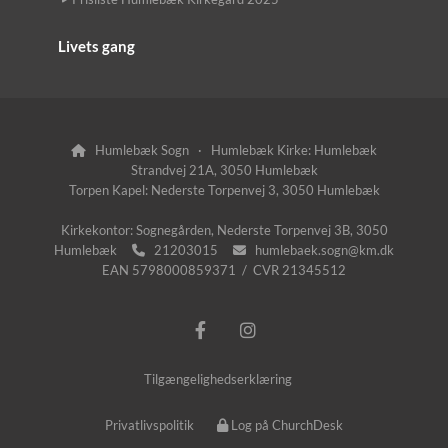
Livets gang
Humlebæk Sogn · Humlebæk Kirke: Humlebæk

Strandvej 21A, 3050 Humlebæk
Torpen Kapel: Nederste Torpenvej 3, 3050 Humlebæk
Kirkekontor: Sognegården, Nederste Torpenvej 3B, 3050
Humlebæk
21203015
humlebaek.sogn@km.dk


EAN 5798000859371 / CVR 21345512
Tilgængelighedserklæring
Privatlivspolitik
Log på ChurchDesk