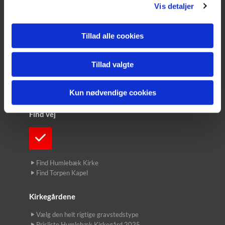
Fredensborg Provsti
Vis detaljer
Nordsjællands Korskole
Tillad alle cookies
Kontakt
Tillad valgte
Præsterne
Kirkekontoret
Kirkegårdene
Kun nødvendige cookies
Find vej
Find Humlebæk Kirke
Find Torpen Kapel
Kirkegårdene
Vælg den helt rigtige gravstedstype
Prisliste Humlebæk Kirkegård 2025