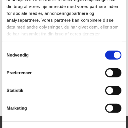
din brug af vores hjemmeside med vores partnere inden
for sociale medier, annonceringspartnere og
analysepartnere. Vores partnere kan kombinere disse
data med andre oplysninger, du har givet dem, eller som
de har indsamlet fra din brug af deres tjenester.
S
Nødvendig
a
m
t
Præferencer
y
k
k
Statistik
e
v
Marketing
a
l
g