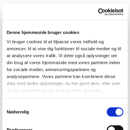
Kom i julestemning i december med din baby. Som noget nyt
til forældre på barsel kommer vores kirke- og
kulturmedarbejder Anne Bech Hald med et tilbud tre
onsdage i december. Vi mødes om flyglet, hvor vi skal synge
Denne hjemmeside bruger cookies
os i julestemning med gode julesange og salmer mens
babyerne er med, enten på armen, på flyglet eller på
Vi bruger cookies til at tilpasse vores indhold og
legemåtter på gulvet.
annoncer, til at vise dig funktioner til sociale medier og til
at analysere vores trafik. Vi deler også oplysninger om
Med sang og musik skaber vi sammen et rum med tid, ro og
din brug af vores hjemmeside med vores partnere inden
nærvær. Vi skal også danse og synge fagtesange med de
for sociale medier, annonceringspartnere og
små, alt imens julestemningen spreder sig.
analysepartnere. Vores partnere kan kombinere disse
data med andre oplysninger, du har givet dem, eller som
Vi synger sammen i ca. 30 minutter, derefter er der kaffe.
de har indsamlet fra din brug af deres tjenester.
Alder: 3-18 måneder. Tilmelding ikke nødvendigt. OBS! Vi
S
er i Torpen Kapel.
Nødvendig
a
m
t
Præferencer