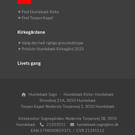
Find Humlebæk Kirke
Find Torpen Kapel
Kirkegårdene
Vælg den helt rigtige gravstedstype
Prisliste Humlebæk Kirkegård 2025
Livets gang
Humlebæk Sogn · Humlebæk Kirke: Humlebæk

Strandvej 21A, 3050 Humlebæk
Torpen Kapel: Nederste Torpenvej 3, 3050 Humlebæk
Kirkekontor: Sognegården, Nederste Torpenvej 3B, 3050
Humlebæk
21203015
humlebaek.sogn@km.dk


EAN 5798000859371 / CVR 21345512