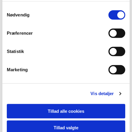
S
Nødvendig
a
m
t
Præferencer
y
k
k
Statistik
e
v
Marketing
a
l
g
Vis detaljer
Tillad alle cookies
Tillad valgte