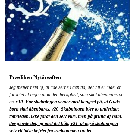
Prædiken Nytårsaften
J
eg mener nemlig, at lidelserne i den tid, der nu er inde, er
for intet at regne mod den herlighed, som skal åbenbares på
os.
v19
For skabningen venter med længsel på, at Guds
børn skal åbenbares.
v20
Skabningen blev jo underlagt
tomheden, ikke fordi den selv ville, men på grund af ham,
der gjorde det, og med det håb,
v21
at også skabningen
selv vil blive befriet fra trældommen under