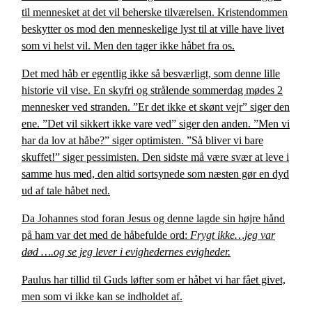
til mennesket at det vil beherske tilværelsen. Kristendommen
beskytter os mod den menneskelige lyst til at ville have livet
som vi helst vil. Men den tager ikke håbet fra os.
Det med håb er egentlig ikke så besværligt, som denne lille
historie vil vise.
En skyfri og strålende sommerdag mødes 2
mennesker ved stranden. ”Er det ikke et skønt vejr” siger den
ene. ”Det vil sikkert ikke vare ved” siger den anden. ”Men vi
har da lov at håbe?” siger optimisten. ”Så bliver vi bare
skuffet!” siger pessimisten. Den sidste må være svær at leve i
samme hus med, den altid sortsynede som næsten gør en dyd
ud af tale håbet ned.
Da Johannes stod foran Jesus og denne lagde sin højre hånd
på ham var det med de håbefulde ord:
Frygt ikke…jeg var
død ….og se jeg lever i evighedernes evigheder.
Paulus har tillid til Guds løfter som er håbet vi har fået givet,
men som vi ikke kan se indholdet af.