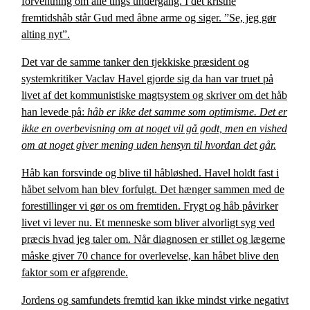
forventning om alle tings undergang. I det kristne
fremtidshåb står Gud med åbne arme og siger. ”Se, jeg gør
alting nyt”.
Det var de samme tanker den tjekkiske præsident og
systemkritiker Vaclav Havel gjorde sig da han var truet på
livet af det kommunistiske magtsystem og skriver om det håb
han levede på:
håb er ikke det samme som optimisme. Det er
ikke en overbevisning om at noget vil gå godt, men en vished
om at noget giver mening uden hensyn til hvordan det går.
Håb kan forsvinde og blive til håbløshed. Havel holdt fast i
håbet selvom han blev forfulgt. Det hænger sammen med de
forestillinger vi gør os om fremtiden. Frygt og håb påvirker
livet vi lever nu. Et menneske som bliver alvorligt syg ved
præcis hvad jeg taler om. Når diagnosen er stillet og lægerne
måske giver 70 chance for overlevelse, kan håbet blive den
faktor som er afgørende.
Jordens og samfundets fremtid kan ikke mindst virke negativt