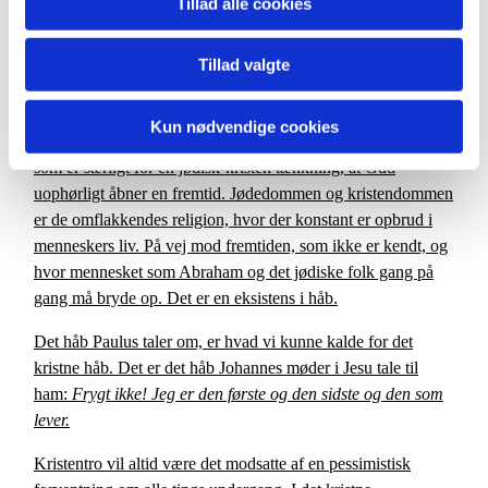
Tillad alle cookies
Paulus har ret når han siger om håbet, at det ikke er noget vi
kan se. Håbet er paradoksalt, vi kan ikke fange det. Vi håber
Tillad valgte
på det vi ikke ser, siger Paulus. En gave er håbet. Håb
kommer ingen steder fra. Det kommer, når det kommer, og
Kun nødvendige cookies
deri ligger gaven. Det kommer fra Gud.
Det fortæller om det
som er særligt for en jødisk-kristen tænkning, at Gud
uophørligt åbner en fremtid. Jødedommen og kristendommen
er de omflakkendes religion, hvor der konstant er opbrud i
menneskers liv. På vej mod fremtiden, som ikke er kendt, og
hvor mennesket som Abraham og det jødiske folk gang på
gang må bryde op. Det er en eksistens i håb.
Det håb Paulus taler om, er hvad vi kunne kalde for det
kristne håb. Det er det håb Johannes møder i Jesu tale til
ham:
Frygt ikke! Jeg er den første og den sidste og den som
lever.
Kristentro vil altid være det modsatte af en pessimistisk