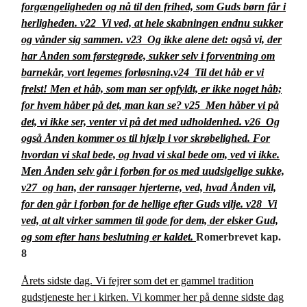
forgængeligheden og nå til den frihed, som Guds børn får i
herligheden.
v22
Vi ved, at hele skabningen endnu sukker
og vånder sig sammen.
v23
Og ikke alene det: også vi, der
har Ånden som førstegrøde, sukker selv i forventning om
barnekår, vort legemes forløsning.
v24
Til det håb er vi
frelst! Men et håb, som man ser opfyldt, er ikke noget håb;
for hvem håber på det, man kan se?
v25
Men håber vi på
det, vi ikke ser, venter vi på det med udholdenhed.
v26
Og
også Ånden kommer os til hjælp i vor skrøbelighed. For
hvordan vi skal bede, og hvad vi skal bede om, ved vi ikke.
Men Ånden selv går i forbøn for os med uudsigelige sukke,
v27
og han, der ransager hjerterne, ved, hvad Ånden vil,
for den går i forbøn for de hellige efter Guds vilje.
v28
Vi
ved, at alt virker sammen til gode for dem, der elsker Gud,
og som efter hans beslutning er kaldet.
Romerbrevet kap.
8
Årets sidste dag. Vi fejrer som det er gammel tradition
gudstjeneste her i kirken. Vi kommer her på denne sidste dag