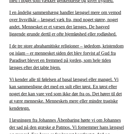
med i noget som vækker genkendelse og giver tryghed.
I en åndelig sammenhæng handler længsel mere om vemod
over livsvilkår – længsel væk fra, mod noget større, noget
andet. Mennesket er et væsen der længes. De bagved
liggende grunde dertil er ofte hjemløshed eller rodløshed.
I de tre store abrahamitiske religioner – jødedom, kristendom
og islam – er mennesket siden det blev forvist af Gud fra
Paradiset blevet en fremmed på jorden, som hele tiden
længes efter det tabte hjem.
Vi kender alle til følelsen af basal længsel eller mangel. Vi
kan sammenligne det med en sult eller tørst. En tørst efter
noget der kan vare ved som ikke dør fra os. Det hører til det
at være menneske. Menneskets mere eller mindre tragiske
kendetegn.
I læsningen fra Johannes Åbenbaring hørte vi om Johannes
der sad på den græske ø Patmos. Vi fornemmer hans længsel