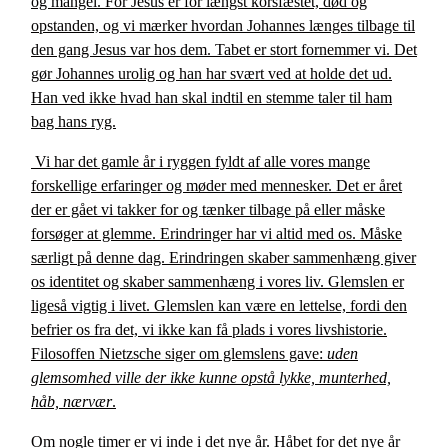
og mangel. For Jesus er for længst korsfæstet, død og
opstanden, og vi mærker hvordan Johannes længes tilbage til
den gang Jesus var hos dem. Tabet er stort fornemmer vi. Det
gør Johannes urolig og han har svært ved at holde det ud.
Han ved ikke hvad han skal indtil en stemme taler til ham
bag hans ryg.
Vi har det gamle år i ryggen fyldt af alle vores mange
forskellige erfaringer og møder med mennesker. Det er året
der er gået vi takker for og tænker tilbage på eller måske
forsøger at glemme. Erindringer har vi altid med os. Måske
særligt på denne dag. Erindringen skaber sammenhæng giver
os identitet og skaber sammenhæng i vores liv. Glemslen er
ligeså vigtig i livet. Glemslen kan være en lettelse, fordi den
befrier os fra det, vi ikke kan få plads i vores livshistorie.
Filosoffen Nietzsche siger om glemslens gave:
uden
glemsomhed ville der ikke kunne opstå lykke, munterhed,
håb, nærvær
.
Om nogle timer er vi inde i det nye år. Håbet for det nye år