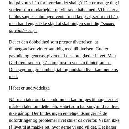
ind på vores håb for hvordan det skal gå.
Der er mange ting i
verden som modarbejder og vil træde håbet ned.
Vi husker at
Paulus sagde skabningen venter med længsel, ser frem i håb,
men han lægger ikke skjul at skabningen samtidig
”sukker
og vånder sig”
.
Det er den dobbelthed som præger tilværelsen: at
tilintetgørelsen virker samtidig med tilblivelsen. Gud er
gavmild og generøs, giveren af de store glæder i livet. Men
Gud fremtræder også som grusom ved sin tilintetgørelse.
Den sygdom, grusomhed, tab og ondskab livet kan møde os
med.
Håbet er uudryddeligt.
Når man taler om kristendommen kan bruges til noget er det
måske i talen om dette håb. Håbet som har sin grund i at livet
ikke går op. Der findes ingen endelige løsninger på de
udfordringer og problemer livet stiller os overfor. Vi kan ikke
få livet til at makke ret, hvor gerne vi end vil det. Det ligger