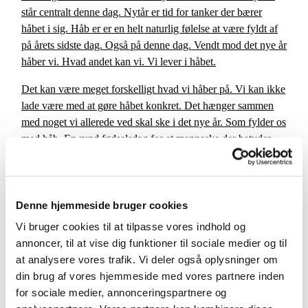
står centralt denne dag. Nytår er tid for tanker der bærer
håbet i sig. Håb er er en helt naturlig følelse at være fyldt af
på årets sidste dag. Også på denne dag. Vendt mod det nye år
håber vi. Hvad andet kan vi. Vi lever i håbet.
Det kan være meget forskelligt hvad vi håber på. Vi kan ikke
lade være med at gøre håbet konkret. Det hænger sammen
med noget vi allerede ved skal ske i det nye år. Som fylder os
med håb. En rund fødselsdag for et menneske der betyder
meget for os, et barn der bliver færdig med et studie, en ferie
vi har set frem til, en kærlighed til et menneske vi håber vil
vare ved.
Denne hjemmeside bruger cookies
Paulus taler meget smukt om håb i teksten fra Romerbrevet.
Vi bruger cookies til at tilpasse vores indhold og
Kendte og dybe ord om hvad det er for et håb troen på Gud
annoncer, til at vise dig funktioner til sociale medier og til
og Jesus møder os med: håbet om at blive frie i herligheden,
at analysere vores trafik. Vi deler også oplysninger om
siger Paulus. Vi er frelst til det håb, hvilket vil sige at vi er sat
din brug af vores hjemmeside med vores partnere inden
fri til at leve i det håb.
for sociale medier, annonceringspartnere og