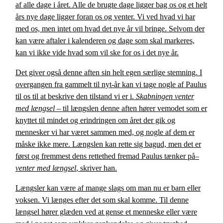
af alle dage i året. Alle de brugte dage ligger bag os og et helt
års nye dage ligger foran os og venter. Vi ved hvad vi har
med os, men intet om hvad det nye år vil bringe. Selvom der
kan være aftaler i kalenderen og dage som skal markeres,
kan vi ikke vide hvad som vil ske for os i det nye år.
Det giver også denne aften sin helt egen særlige stemning. I
overgangen fra gammelt til nyt-år kan vi tage nogle af Paulus
til os til at beskrive den tilstand vi er i.
Skabningen venter
med længsel
– til længslen denne aften hører vemodet som er
knyttet til mindet og erindringen om året der gik og
mennesker vi har været sammen med, og nogle af dem er
måske ikke mere. Længslen kan rette sig bagud, men det er
først og fremmest dens rettethed fremad Paulus tænker på–
venter med længsel
, skriver han.
Længsler kan være af mange slags om man nu er barn eller
voksen. Vi længes efter det som skal komme. Til denne
længsel hører glæden ved at gense et menneske eller være