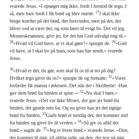
svarede Jesus. »I opsøger mig ikke, fordi I forstod de tegn, I
27
så, men bare fordi I fik brød og blev mætte.
I skal ikke
bruge kræfter på det brød, der forsvinder, men på det, der
bliver ved at være der, og som fører til evigt liv. Det vil jeg,
Menneskesønnen, give jer, for det har Gud udvalgt mig til.«
28
29
»Hvad vil Gud have, at vi skal gøre?« spurgte de.
»Gud
vil have, at I skal tro på ham, som han har sendt,« svarede
Jesus.
30
»Hvad er det, du gør, som skal få os til at tro på dig?
31
Hvilket tegn giver du os?« spurgte de og fortsatte:
»Vores
forfædre fik manna i ørkenen. Det står der i Skrifterne: ›Han
32
gav dem brød fra himlen at spise.‹«
»Nu skal I høre,«
svarede Jesus. »Det var ikke Moses, der gav jer brød fra
himlen, det gjorde min far. Og nu giver han jer det rigtige
33
brød fra himlen.
Guds brød er nemlig det, der kommer ned
34
fra himlen og giver liv til verden.«
»Så giv os altid det
35
brød,« sagde de.
»Jeg er livets brød,« svarede Jesus. »Den,
der kommer til mig, vil aldrig sulte, og den, der tror på mig,