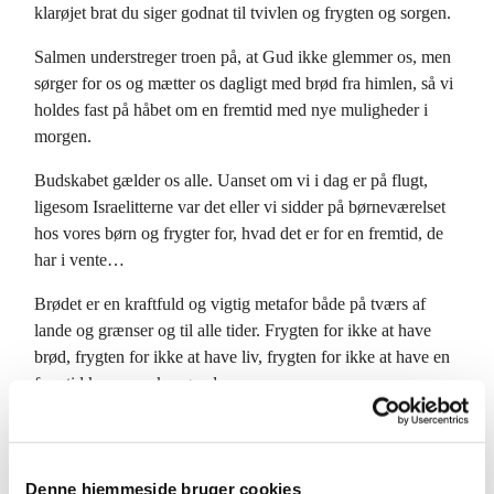
klarøjet brat du siger godnat til tvivlen og frygten og sorgen.
Salmen understreger troen på, at Gud ikke glemmer os, men
sørger for os og mætter os dagligt med brød fra himlen, så vi
holdes fast på håbet om en fremtid med nye muligheder i
morgen.
Budskabet gælder os alle. Uanset om vi i dag er på flugt,
ligesom Israelitterne var det eller vi sidder på børneværelset
hos vores børn og frygter for, hvad det er for en fremtid, de
har i vente…
Brødet er en kraftfuld og vigtig metafor både på tværs af
lande og grænser og til alle tider. Frygten for ikke at have
brød, frygten for ikke at have liv, frygten for ikke at have en
fremtid kan være knugende.
Det var den for Israelitterne, da de var på flugt i ørkenen, det
var den på Jesu tid, og det er den mange steder i verden i
dag, og det er den for de mennesker, der er på flugt fra
Denne hjemmeside bruger cookies