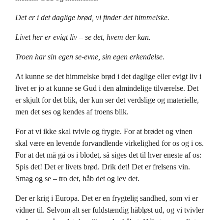
Det er i det daglige brød, vi finder det himmelske.
Livet her er evigt liv – se det, hvem der kan.
Troen har sin egen se-evne, sin egen erkendelse.
At kunne se det himmelske brød i det daglige eller evigt liv i
livet er jo at kunne se Gud i den almindelige tilværelse. Det
er skjult for det blik, der kun ser det verdslige og materielle,
men det ses og kendes af troens blik.
For at vi ikke skal tvivle og frygte. For at brødet og vinen
skal være en levende forvandlende virkelighed for os og i os.
For at det må gå os i blodet, så siges det til hver eneste af os:
Spis det! Det er livets brød. Drik det! Det er frelsens vin.
Smag og se – tro det, håb det og lev det.
Der er krig i Europa. Det er en frygtelig sandhed, som vi er
vidner til. Selvom alt ser fuldstændig håbløst ud, og vi tvivler