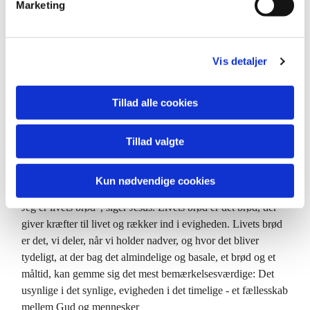
Marketing
Og han ville sige…
a
l
”Gud giver også uden vor bøn dagligt brød (også) til alle
g
onde mennesker, men vi beder i denne bøn om, at han vil
Vis detaljer
lade os forstå, hvad vort daglige brød er, tage imod det og
takke ham for det”.
Tillad alle cookies
Dagligt brød er alt, hvad der er nødvendigt for livets
opretholdelse og et værdigt menneskeliv. Det sammenfattes
Tillad valgte
bedst i bønnen om dagligt brød. Brød og vand er menneskets
mest fundamentale livsfornødenheder. Derfor er både vandet
og brødet blevet metaforer for evigt liv…
Kun nødvendige cookies
Jeg er livets brød”, siger Jesus. Livets brød er det brød, der
giver kræfter til livet og rækker ind i evigheden. Livets brød
er det, vi deler, når vi holder nadver, og hvor det bliver
tydeligt, at der bag det almindelige og basale, et brød og et
måltid, kan gemme sig det mest bemærkelsesværdige: Det
usynlige i det synlige, evigheden i det timelige - et fællesskab
mellem Gud og mennesker