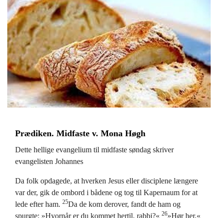
Prædiken. Midfaste v. Mona Høgh
Dette hellige evangelium til midfaste søndag skriver
evangelisten Johannes
Da folk opdagede, at hverken Jesus eller disciplene længere
var der, gik de ombord i bådene og tog til Kapernaum for at
25
lede efter ham.
Da de kom derover, fandt de ham og
26
spurgte: »Hvornår er du kommet hertil, rabbi?«
»Hør her,«