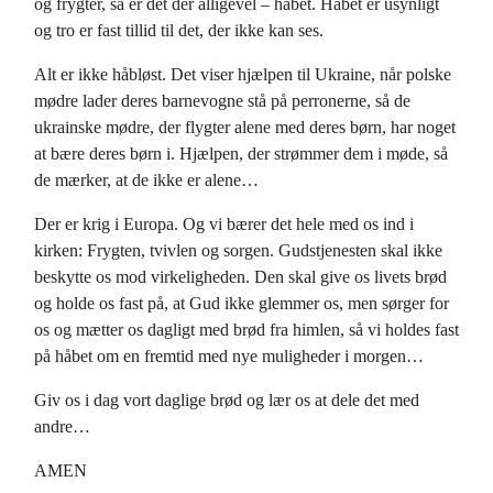
og frygter, så er det der alligevel – håbet. Håbet er usynligt
og tro er fast tillid til det, der ikke kan ses.
Alt er ikke håbløst. Det viser hjælpen til Ukraine, når polske
mødre lader deres barnevogne stå på perronerne, så de
ukrainske mødre, der flygter alene med deres børn, har noget
at bære deres børn i. Hjælpen, der strømmer dem i møde, så
de mærker, at de ikke er alene…
Der er krig i Europa. Og vi bærer det hele med os ind i
kirken: Frygten, tvivlen og sorgen. Gudstjenesten skal ikke
beskytte os mod virkeligheden. Den skal give os livets brød
og holde os fast på, at Gud ikke glemmer os, men sørger for
os og mætter os dagligt med brød fra himlen, så vi holdes fast
på håbet om en fremtid med nye muligheder i morgen…
Giv os i dag vort daglige brød og lær os at dele det med
andre…
AMEN