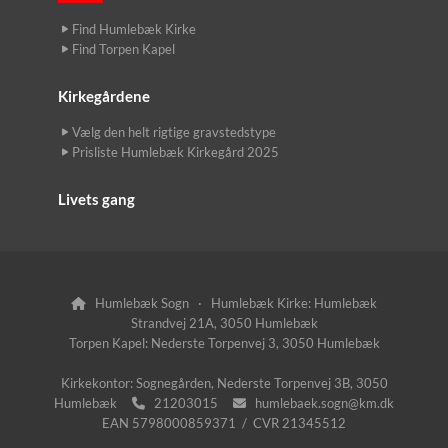
Find Humlebæk Kirke
Find Torpen Kapel
Kirkegårdene
Vælg den helt rigtige gravstedstype
Prisliste Humlebæk Kirkegård 2025
Livets gang
Humlebæk Sogn · Humlebæk Kirke: Humlebæk

Strandvej 21A, 3050 Humlebæk
Torpen Kapel: Nederste Torpenvej 3, 3050 Humlebæk
Kirkekontor: Sognegården, Nederste Torpenvej 3B, 3050
Humlebæk
21203015
humlebaek.sogn@km.dk


EAN 5798000859371 / CVR 21345512