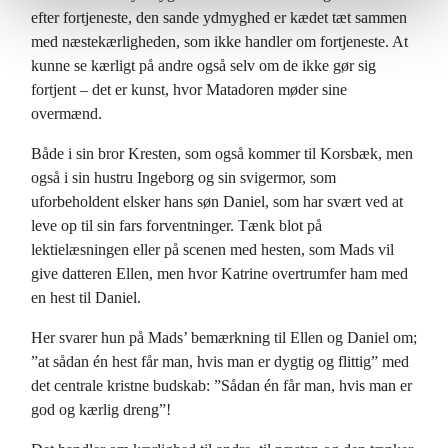
efter fortjeneste, den sande ydmyghed er kædet tæt sammen
med næstekærligheden, som ikke handler om fortjeneste. At
kunne se kærligt på andre også selv om de ikke gør sig
fortjent – det er kunst, hvor Matadoren møder sine
overmænd.
Både i sin bror Kresten, som også kommer til Korsbæk, men
også i sin hustru Ingeborg og sin svigermor, som
uforbeholdent elsker hans søn Daniel, som har svært ved at
leve op til sin fars forventninger. Tænk blot på
lektielæsningen eller på scenen med hesten, som Mads vil
give datteren Ellen, men hvor Katrine overtrumfer ham med
en hest til Daniel.
Her svarer hun på Mads’ bemærkning til Ellen og Daniel om;
”at sådan én hest får man, hvis man er dygtig og flittig” med
det centrale kristne budskab: ”Sådan én får man, hvis man er
god og kærlig dreng”!