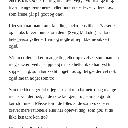
eller Bach. Og det fik mig til at overveje, hvor mange ting,
hvor mange fænomener, eller minder der lever videre i os,
som årene går på godt og ondt.
Ligesom når man hører kendingsmelodiens til en TV- serie
og straks bliver mindet om den.. (Syng Matador)- så toner
hele persongalleriet frem og nogle af replikkerne sikkert
også.
Sådan er der sikkert mange ting eller oplevelser, som man har
meget svært ved at slippe og måske heller ikke har lyst til at
slippe. Ting, som har skabt noget i os og det gælder vel nok
også sådan noget som tro.
Sommetider siger folk, jeg har tabt min barnetro.. og mange
mener vel dermed, at de ikke længere tror, som de gjorde i
barndommen. Måske fordi de føler, at de som voksne er
blevet mere rationelle eller har oplevet ting, som gør, at de
ikke længere kan tro?