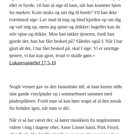
eller er hyrde, vil han så sige til ham, når han kommer hjem
fra marken: Kom straks og sæt dig til bords? Vil han ikke
tværtimod sige: Lav mad til mig og bind kjortlen op om dig
og vart mig op, mens jeg spiser og drikker; bagefter kan du
selv spise og drikke. Mon han takker tjeneren, fordi han
gjorde det, han har fået besked på? Således også I: Når I har
gjort alt det, I har fået besked på, skal I sige: Vi er unyttige
tjenere, vi har kun gjort, hvad vi skulle gøre.«
Lukasevangeliet 17,5-10
Nogle venner gav os den fantastiske idé, at man kunne stille
sine gamle vinylplader op i sommerhuset sammen med
pladespilleren. Fordi man så kan høre noget af al den musik
fra fortiden igen, når man er dér.
Når vi så har været der, så kører musikken fra ungdommen
videre i mig i dagene efter; Anne Linnet band, Pink Floyd,