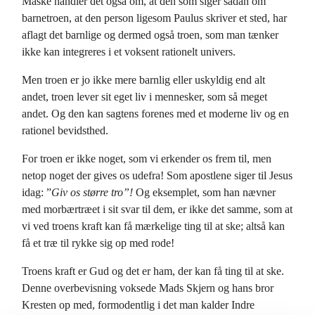
Måske handler det også om, at den som siger sådan om
barnetroen, at den person ligesom Paulus skriver et sted, har
aflagt det barnlige og dermed også troen, som man tænker
ikke kan integreres i et voksent rationelt univers.
Men troen er jo ikke mere barnlig eller uskyldig end alt
andet, troen lever sit eget liv i mennesker, som så meget
andet. Og den kan sagtens forenes med et moderne liv og en
rationel bevidsthed.
For troen er ikke noget, som vi erkender os frem til, men
netop noget der gives os udefra! Som apostlene siger til Jesus
idag: ”
Giv os større tro”!
Og eksemplet, som han nævner
med morbærtræet i sit svar til dem, er ikke det samme, som at
vi ved troens kraft kan få mærkelige ting til at ske; altså kan
få et træ til rykke sig op med rode!
Troens kraft er Gud og det er ham, der kan få ting til at ske.
Denne overbevisning voksede Mads Skjern og hans bror
Kresten op med, formodentlig i det man kalder Indre