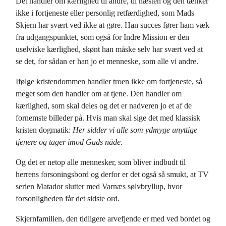
Det handler om kærlighed til andre, til næsten og den tænker
ikke i fortjeneste eller personlig retfærdighed, som Mads
Skjern har svært ved ikke at gøre. Han succes fører ham væk
fra udgangspunktet, som også for Indre Mission er den
uselviske kærlighed, skønt han måske selv har svært ved at
se det, for sådan er han jo et menneske, som alle vi andre.
Ifølge kristendommen handler troen ikke om fortjeneste, så
meget som den handler om at tjene. Den handler om
kærlighed, som skal deles og det er nadveren jo et af de
fornemste billeder på. Hvis man skal sige det med klassisk
kristen dogmatik:
Her sidder vi alle som ydmyge unyttige
tjenere og tager imod Guds nåde
.
Og det er netop alle mennesker, som bliver indbudt til
herrens forsoningsbord og derfor er det også så smukt, at TV
serien Matador slutter med Varnæs sølvbryllup, hvor
forsonligheden får det sidste ord.
Skjernfamilien, den tidligere arvefjende er med ved bordet og