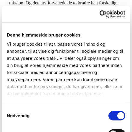
mission. Og den arv forvaltede de to brødre helt forskelligt.
Mads Skjern var optaget af ydmygheden på sådan
et ydre
plan
og han rejste på 2 eller 3. klasse som salgsrepræsentant
med sin lille søn Daniel, som måtte sidde på trappen til
Damernes Magasin og sove på jernbanerestaurantens hårde
Denne hjemmeside bruger cookies
bænk.
Vi bruger cookies til at tilpasse vores indhold og
Vi ved, at det endte anderledes godt, da de i stedet tog med
annoncer, til at vise dig funktioner til sociale medier og til
grisehandleren hjem den aften og det blev begyndelsen til en
at analysere vores trafik. Vi deler også oplysninger om
ny livsepoke og en ny forretningsidé. Det, som gav Mads
din brug af vores hjemmeside med vores partnere inden
Skjern den idé, var andres manglende ydmyghed i Korsbæk.
for sociale medier, annonceringspartnere og
analysepartnere. Vores partnere kan kombinere disse
Ideen om det enkeltes menneskes ydmyghed følger Mads fra
data med andre oplysninger, du har givet dem, eller som
opvæksten gennem hele livet, men det er alligevel svært for
de har indsamlet fra din brug af deres tjenester.
ham ikke at komme længere og længere væk fra en
selvopfattelse som den unyttige tjener efterhånden, som hans
S
succes i livet vokser.
Nødvendig
a
Mads Skjern ser sine forretnings og familieresultater, som
m
afføder stolthed og tilfredshed, og derfor følger ydmygheden
t