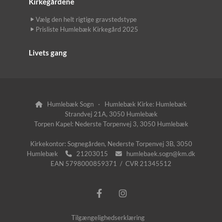
Kirkegårdene
Vælg den helt rigtige gravstedstype
Prisliste Humlebæk Kirkegård 2025
Livets gang
Humlebæk Sogn · Humlebæk Kirke: Humlebæk

Strandvej 21A, 3050 Humlebæk
Torpen Kapel: Nederste Torpenvej 3, 3050 Humlebæk
Kirkekontor: Sognegården, Nederste Torpenvej 3B, 3050
Humlebæk
21203015
humlebaek.sogn@km.dk


EAN 5798000859371 / CVR 21345512
Tilgængelighedserklæring