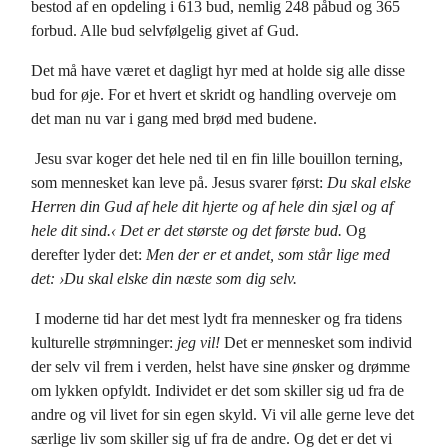
bestod af en opdeling i 613 bud, nemlig 248 påbud og 365
forbud. Alle bud selvfølgelig givet af Gud.
Det må have været et dagligt hyr med at holde sig alle disse
bud for øje. For et hvert et skridt og handling overveje om
det man nu var i gang med brød med budene.
Jesu svar koger det hele ned til en fin lille bouillon terning,
som mennesket kan leve på. Jesus svarer først:
Du skal elske
Herren din Gud af hele dit hjerte og af hele din sjæl og af
hele dit sind.‹ Det er det største og det første bud.
Og
derefter lyder det:
Men der er et andet, som står lige med
det: ›Du skal elske din næste som dig selv.
I moderne tid har det mest lydt fra mennesker og fra tidens
kulturelle strømninger:
jeg vil!
Det er mennesket som individ
der selv vil frem i verden, helst have sine ønsker og drømme
om lykken opfyldt. Individet er det som skiller sig ud fra de
andre og vil livet for sin egen skyld. Vi vil alle gerne leve det
særlige liv som skiller sig uf fra de andre. Og det er det vi