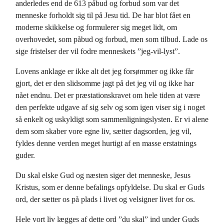
anderledes end de 613 påbud og forbud som var det
menneske forholdt sig til på Jesu tid. De har blot fået en
moderne skikkelse og formulerer sig meget lidt, om
overhovedet, som påbud og forbud, men som tilbud. Lade os
sige fristelser der vil fodre menneskets ”jeg-vil-lyst”.
Lovens anklage er ikke alt det jeg forsømmer og ikke får
gjort, det er den slidsomme jagt på det jeg vil og ikke har
nået endnu. Det er præstationskravet om hele tiden at være
den perfekte udgave af sig selv og som igen viser sig i noget
så enkelt og uskyldigt som sammenligningslysten. Er vi alene
dem som skaber vore egne liv, sætter dagsorden, jeg vil,
fyldes denne verden meget hurtigt af en masse erstatnings
guder.
Du skal elske Gud og næsten siger det menneske, Jesus
Kristus, som er denne befalings opfyldelse. Du skal er Guds
ord, der sætter os på plads i livet og velsigner livet for os.
Hele vort liv lægges af dette ord ”du skal” ind under Guds