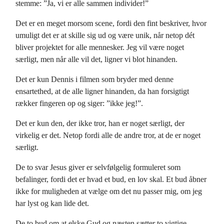
stemme: ”Ja, vi er alle sammen individer!”
Det er en meget morsom scene, fordi den fint beskriver, hvor
umuligt det er at skille sig ud og være unik, når netop dét
bliver projektet for alle mennesker. Jeg vil være noget
særligt, men når alle vil det, ligner vi blot hinanden.
Det er kun Dennis i filmen som bryder med denne
ensartethed, at de alle ligner hinanden, da han forsigtigt
rækker fingeren op og siger: ”ikke jeg!”.
Det er kun den, der ikke tror, han er noget særligt, der
virkelig er det. Netop fordi alle de andre tror, at de er noget
særligt.
De to svar Jesus giver er selvfølgelig formuleret som
befalinger, fordi det er hvad et bud, en lov skal. Et bud åbner
ikke for muligheden at vælge om det nu passer mig, om jeg
har lyst og kan lide det.
De to bud om at elske Gud og næsten sætter to vigtige