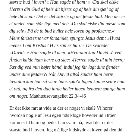
største bud i loven?« Han sagde til ham: » ›Du skal elske
Herren din Gud af hele dit hjerte og af hele din sjæl og af
hele dit sind.‹ Det er det største og det første bud. Men der er
et andet, som står lige med det: ›Du skal elske din næste som
dig selv.‹ På de to bud hviler hele loven og profeterne.«
Mens farisæerne var forsamlet, spurgte Jesus dem: »Hvad
mener I om Kristus? Hvis søn er han?« De svarede:
»Davids.« Han sagde til dem: »Hvordan kan David så ved
Ånden kalde ham herre og sige: ›Herren sagde til min herre:
Sæt dig ved min højre hånd, indtil jeg får lagt dine fjender
under dine fødder?‹ Når David altså kalder ham herre,
hvordan kan han så være hans søn?« Ingen kunne svare ham
et ord, og fra den dag turde heller ingen længere spørge ham
om noget.
Matthæusevangeliet 22,34-46
Er det ikke rart at vide at der er noget vi skal? Vi hører
hvordan nogle af Jesu egen tids kloge hoveder ud i troen
kommer til ham og beder han svare på, hvad der er det
største bud i loven. Jeg må lige indskyde at loven på den tid