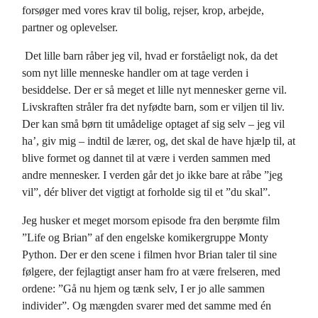
forsøger med vores krav til bolig, rejser, krop, arbejde,
partner og oplevelser.
Det lille barn råber jeg vil, hvad er forståeligt nok, da det
som nyt lille menneske handler om at tage verden i
besiddelse. Der er så meget et lille nyt mennesker gerne vil.
Livskraften stråler fra det nyfødte barn, som er viljen til liv.
Der kan små børn tit umådelige optaget af sig selv – jeg vil
ha’, giv mig – indtil de lærer, og, det skal de have hjælp til, at
blive formet og dannet til at være i verden sammen med
andre mennesker. I verden går det jo ikke bare at råbe ”jeg
vil”, dér bliver det vigtigt at forholde sig til et ”du skal”.
Jeg husker et meget morsom episode fra den berømte film
”Life og Brian” af den engelske komikergruppe Monty
Python. Der er den scene i filmen hvor Brian taler til sine
følgere, der fejlagtigt anser ham fro at være frelseren, med
ordene: ”Gå nu hjem og tænk selv, I er jo alle sammen
individer”. Og mængden svarer med det samme med én