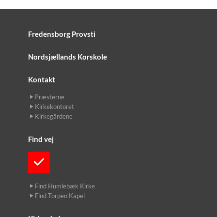
Fredensborg Provsti
Nordsjællands Korskole
Kontakt
Præsterne
Kirkekontoret
Kirkegårdene
Find vej
Find Humlebæk Kirke
Find Torpen Kapel