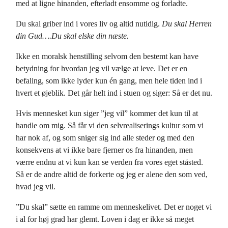
med at ligne hinanden, efterladt ensomme og forladte.
Du skal griber ind i vores liv og altid nutidig.
Du skal Herren
din Gud….Du skal elske din næste.
Ikke en moralsk henstilling selvom den bestemt kan have
betydning for hvordan jeg vil vælge at leve. Det er en
befaling, som ikke lyder kun én gang, men hele tiden ind i
hvert et øjeblik. Det går helt ind i stuen og siger: Så er det nu.
Hvis mennesket kun siger ”jeg vil” kommer det kun til at
handle om mig. Så får vi den selvrealiserings kultur som vi
har nok af, og som sniger sig ind alle steder og med den
konsekvens at vi ikke bare fjerner os fra hinanden, men
værre endnu at vi kun kan se verden fra vores eget ståsted.
Så er de andre altid de forkerte og jeg er alene den som ved,
hvad jeg vil.
”Du skal” sætte en ramme om menneskelivet. Det er noget vi
i al for høj grad har glemt. Loven i dag er ikke så meget