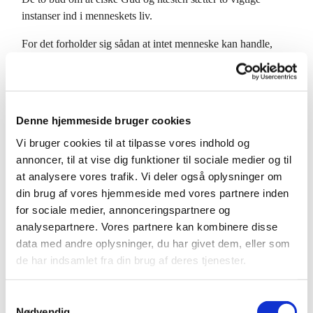
instanser ind i menneskets liv.
For det forholder sig sådan at intet menneske kan handle,
uden at han eller hun i sine handlinger forholder sig til en
instans af en eller anden art.
Hvad jeg mener med instans er det som forpligter et
Denne hjemmeside bruger cookies
menneske i en aktuel situation. Det bliver også det
menneskes ansvar.
Vi bruger cookies til at tilpasse vores indhold og
annoncer, til at vise dig funktioner til sociale medier og til
Martin Luther siger det så klart i sin Store Katekismus når
at analysere vores trafik. Vi deler også oplysninger om
han taler om Gud som instansen i hans liv:
Jeg slår ikke min
din brug af vores hjemmeside med vores partnere inden
lid til nogen anden skabning i himmel eller på jord. Jeg slår
for sociale medier, annonceringspartnere og
min lid alene til den usynlige, ubegribelige, ene Gud, der har
analysepartnere. Vores partnere kan kombinere disse
skabt himmel og jord og alene er over alle skabninger.
data med andre oplysninger, du har givet dem, eller som
de har indsamlet fra din brug af deres tjenester.
Du skal elske Gud betyder ikke kun er jeg er forpligtet på
noget, men at Gud også holder fast i mig, ved netop at sige,
at jeg er din Gud, og du kan du trygt stole på.
S
Nødvendig