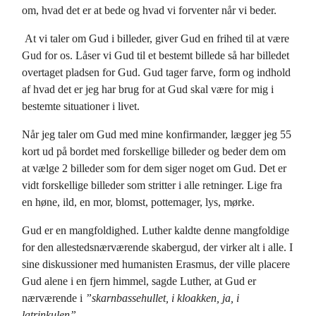
om, hvad det er at bede og hvad vi forventer når vi beder.
At vi taler om Gud i billeder, giver Gud en frihed til at være
Gud for os. Låser vi Gud til et bestemt billede så har billedet
overtaget pladsen for Gud. Gud tager farve, form og indhold
af hvad det er jeg har brug for at Gud skal være for mig i
bestemte situationer i livet.
Når jeg taler om Gud med mine konfirmander, lægger jeg 55
kort ud på bordet med forskellige billeder og beder dem om
at vælge 2 billeder som for dem siger noget om Gud. Det er
vidt forskellige billeder som stritter i alle retninger. Lige fra
en høne, ild, en mor, blomst, pottemager, lys, mørke.
Gud er en mangfoldighed. Luther kaldte denne mangfoldige
for den allestedsnærværende skabergud, der virker alt i alle. I
sine diskussioner med humanisten Erasmus, der ville placere
Gud alene i en fjern himmel, sagde Luther, at Gud er
nærværende i
”skarnbassehullet, i kloakken, ja, i
latrinkulen”
.