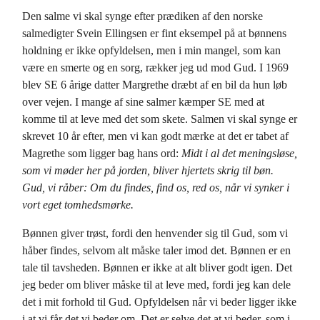
Den salme vi skal synge efter prædiken af den norske
salmedigter Svein Ellingsen er fint eksempel på at bønnens
holdning er ikke opfyldelsen, men i min mangel, som kan
være en smerte og en sorg, rækker jeg ud mod Gud. I 1969
blev SE 6 årige datter Margrethe dræbt af en bil da hun løb
over vejen. I mange af sine salmer kæmper SE med at
komme til at leve med det som skete. Salmen vi skal synge er
skrevet 10 år efter, men vi kan godt mærke at det er tabet af
Magrethe som ligger bag hans ord:
Midt i al det meningsløse,
som vi møder her på jorden, bliver hjertets skrig til bøn.
Gud, vi råber: Om du findes, find os, red os, når vi synker i
vort eget tomhedsmørke.
Bønnen giver trøst, fordi den henvender sig til Gud, som vi
håber findes, selvom alt måske taler imod det. Bønnen er en
tale til tavsheden. Bønnen er ikke at alt bliver godt igen. Det
jeg beder om bliver måske til at leve med, fordi jeg kan dele
det i mit forhold til Gud. Opfyldelsen når vi beder ligger ikke
i at vi får det vi beder om. Det er selve det at vi beder, som i