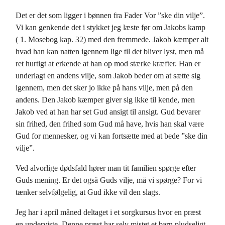
Det er det som ligger i bønnen fra Fader Vor ”ske din vilje”.
Vi kan genkende det i stykket jeg læste før om Jakobs kamp
( 1. Mosebog kap. 32) med den fremmede. Jakob kæmper alt
hvad han kan natten igennem lige til det bliver lyst, men må
ret hurtigt at erkende at han op mod stærke kræfter. Han er
underlagt en andens vilje, som Jakob beder om at sætte sig
igennem, men det sker jo ikke på hans vilje, men på den
andens. Den Jakob kæmper giver sig ikke til kende, men
Jakob ved at han har set Gud ansigt til ansigt. Gud bevarer
sin frihed, den frihed som Gud må have, hvis han skal være
Gud for mennesker, og vi kan fortsætte med at bede ”ske din
vilje”.
Ved alvorlige dødsfald hører man tit familien spørge efter
Guds mening. Er det også Guds vilje, må vi spørge? For vi
tænker selvfølgelig, at Gud ikke vil den slags.
Jeg har i april måned deltaget i et sorgkursus hvor en præst
en underviste. Denne præst har selv mistet et barn pludseligt