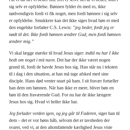
sig selv er opfyldelse. Bønnen fylder én med ro, ikke
nødvendigvis fordi vi fik noget, men fordi bønnen i sig selv
er opfyldelse. Smukkere kan det ikke siges hvad bøn er med
den engelske forfatter C.S. Lewis:
”jeg beder, fordi jeg er
nødt til det. Ikke fordi bønnen ændrer Gud, men fordi bønnen
ændrer mig.”
Vi skal lægge mærke til hvad Jesus siger:
indtil nu har I ikke
bedt om noget i mit navn.
Det har der ikke været nogen
grund til, fordi de havde Jesus hos sig. Han står nu i teksten
til i dag i den situation, at han må tage afsked med sine
disciple. Hans død venter snart på ham. I sit fravær fortæller
han dem om bønnen. Når han ikke er mere, bliver bøn en
bøn til den fraværende Gud. For nu har de ikke længere
Jesus hos sig. Hvad vi heller ikke har.
Jeg forlader verden igen, og jeg går til Faderen,
siger han til
dem – det er vor bøns håb, selvom det er tavsheden der
svarer, ved vi, at den altomfattende kærlighed Jesus viste