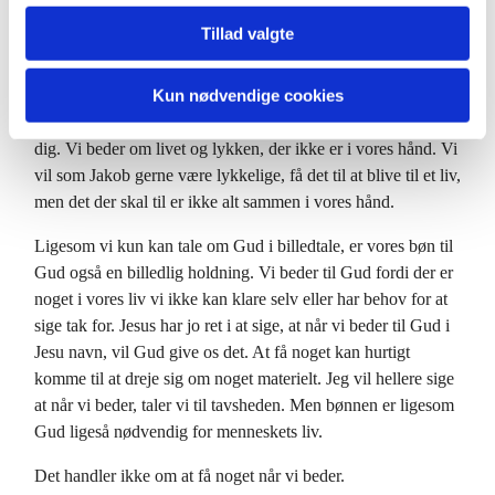
som pludselig møder os. Ikke kun den Gud som er malet i
Tillad valgte
gode billeder, men også den Gud som er mørk og til tider
grusom. Livet er en vedvarende samtale med Gud. Gud som
Kun nødvendige cookies
vi ikke kan undvære, og dog ikke altid kan forstå. Vi er ikke
Herre over vort eget liv, vi er nødt til at stole på dig, bede til
dig. Vi beder om livet og lykken, der ikke er i vores hånd. Vi
vil som Jakob gerne være lykkelige, få det til at blive til et liv,
men det der skal til er ikke alt sammen i vores hånd.
Ligesom vi kun kan tale om Gud i billedtale, er vores bøn til
Gud også en billedlig holdning. Vi beder til Gud fordi der er
noget i vores liv vi ikke kan klare selv eller har behov for at
sige tak for. Jesus har jo ret i at sige, at når vi beder til Gud i
Jesu navn, vil Gud give os det. At få noget kan hurtigt
komme til at dreje sig om noget materielt. Jeg vil hellere sige
at når vi beder, taler vi til tavsheden. Men bønnen er ligesom
Gud ligeså nødvendig for menneskets liv.
Det handler ikke om at få noget når vi beder.