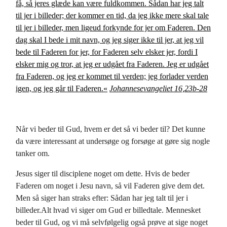
få, så jeres glæde kan være fuldkommen. Sådan har jeg talt
til jer i billeder; der kommer en tid, da jeg ikke mere skal tale
til jer i billeder, men ligeud forkynde for jer om Faderen. Den
dag skal I bede i mit navn, og jeg siger ikke til jer, at jeg vil
bede til Faderen for jer, for Faderen selv elsker jer, fordi I
elsker mig og tror, at jeg er udgået fra Faderen. Jeg er udgået
fra Faderen, og jeg er kommet til verden; jeg forlader verden
igen, og jeg går til Faderen.«
Johannesevangeliet 16,23b-28
Når vi beder til Gud, hvem er det så vi beder til? Det kunne
da være interessant at undersøge og forsøge at gøre sig nogle
tanker om.
Jesus siger til disciplene noget om dette. Hvis de beder
Faderen om noget i Jesu navn, så vil Faderen give dem det.
Men så siger han straks efter: Sådan har jeg talt til jer i
billeder.Alt hvad vi siger om Gud er billedtale. Mennesket
beder til Gud, og vi må selvfølgelig også prøve at sige noget