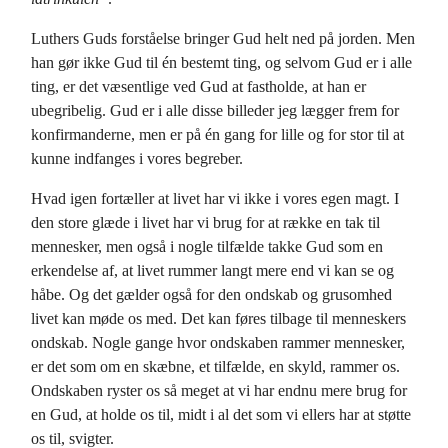
Luthers Guds forståelse bringer Gud helt ned på jorden. Men
han gør ikke Gud til én bestemt ting, og selvom Gud er i alle
ting, er det væsentlige ved Gud at fastholde, at han er
ubegribelig. Gud er i alle disse billeder jeg lægger frem for
konfirmanderne, men er på én gang for lille og for stor til at
kunne indfanges i vores begreber.
Hvad igen fortæller at livet har vi ikke i vores egen magt. I
den store glæde i livet har vi brug for at række en tak til
mennesker, men også i nogle tilfælde takke Gud som en
erkendelse af, at livet rummer langt mere end vi kan se og
håbe. Og det gælder også for den ondskab og grusomhed
livet kan møde os med. Det kan føres tilbage til menneskers
ondskab. Nogle gange hvor ondskaben rammer mennesker,
er det som om en skæbne, et tilfælde, en skyld, rammer os.
Ondskaben ryster os så meget at vi har endnu mere brug for
en Gud, at holde os til, midt i al det som vi ellers har at støtte
os til, svigter.