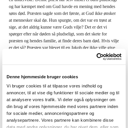
og har kæmpet med om Gud havde en mening med hendes
søns død. Præsten sagde som det første, at Gud ikke ønsker
at mennesker skal dø. Hun spurgte, om det var en trøst at
sige, at det aldrig kunne være Guds vilje? Det er det vi
spørger efter når døden så pludseligt, som det skete for
præsten og hendes familie, at finde deres barn død. Hvis vilje
er det så? Præsten var blevet til en Jakob der ikke ville give
op i sin kamp. Hun kæmpede med Gud i sin sorg over
sønnen. Ikke den gode Gud, for han kan ikke gøre for det,
men det er den Gud som Jakob kæmpede med for til slut at
få både et slag på hoften der mærkede ham for livet, men
Denne hjemmeside bruger cookies
også en velsignelse. Præsten sagde til slut til os kursister: jeg
Vi bruger cookies til at tilpasse vores indhold og
håber at Gud har en mening med denne død – jeg kan ikke
annoncer, til at vise dig funktioner til sociale medier og til
se den – men det er en trøst at tro, at Gud har en mening med
at analysere vores trafik. Vi deler også oplysninger om
det.
din brug af vores hjemmeside med vores partnere inden
for sociale medier, annonceringspartnere og
Ske din vilje er den bøn vi beder til Gud, fordi vi ikke har
analysepartnere. Vores partnere kan kombinere disse
magt over tilværelsen.
data med andre oplysninger, du har givet dem, eller som