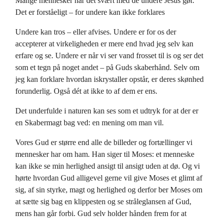
Mange mennesker har det svært med de undere Jesus gør.
Det er forståeligt – for undere kan ikke forklares
Undere kan tros – eller afvises. Undere er for os der
accepterer at virkeligheden er mere end hvad jeg selv kan
erfare og se. Undere er når vi ser vand frosset til is og ser det
som et tegn på noget andet – på Guds skaberhånd. Selv om
jeg kan forklare hvordan iskrystaller opstår, er deres skønhed
forunderlig. Også dét at ikke to af dem er ens.
Det underfulde i naturen kan ses som et udtryk for at der er
en Skabermagt bag ved: en mening om man vil.
Vores Gud er større end alle de billeder og fortællinger vi
mennesker har om ham. Han siger til Moses: et menneske
kan ikke se min herlighed ansigt til ansigt uden at dø. Og vi
hørte hvordan Gud alligevel gerne vil give Moses et glimt af
sig, af sin styrke, magt og herlighed og derfor ber Moses om
at sætte sig bag en klippesten og se stråleglansen af Gud,
mens han går forbi. Gud selv holder hånden frem for at