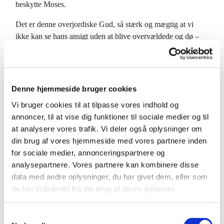
beskytte Moses.
Det er denne overjordiske Gud, så stærk og mægtig at vi
ikke kan se hans ansigt uden at blive overvældede og dø –
det er den Gud der vælger at træde ind i et menneskes
skikkelse og lade sig føde, at blive Jesus. Alene den tanke er
svimlende hvis man forsøger at forstå den.
Denne hjemmeside bruger cookies
I stedet for at forstå det, må vi lytte til det med hjertet. Hvad
Vi bruger cookies til at tilpasse vores indhold og
vi ikke kan tænke os til, kan vi vælge at tro med hjertet. Gud
annoncer, til at vise dig funktioner til sociale medier og til
er den levende Gud, den Gud der forandrer sig og kan tage
at analysere vores trafik. Vi deler også oplysninger om
et menneskes skikkelse.
din brug af vores hjemmeside med vores partnere inden
Han kan tale med mennesker og gør det – vi har mange
for sociale medier, annonceringspartnere og
fortællinger om det. Fortællinger som er fortalt igen og igen
analysepartnere. Vores partnere kan kombinere disse
af tro til tro helt tilbage til dem der oplevede det. De er
data med andre oplysninger, du har givet dem, eller som
fortalt fordi nogle har oplevet det eller erfaret det.
de har indsamlet fra din brug af deres tjenester.
Vi har kun fortællingerne i dag: om Gud der viser sin
S
skønhed og herlighed i et glimt til Moses. Og underet da