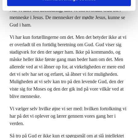
Gud er stadig den levende Gud der viser sig for mennesker.
Når vi taler om åbenbaring, taler vi om hvordan Gud blev
menneske i Jesus. De mennesker der mødte Jesus, kunne se
Gud i ham.
Vi har kun fortællingerne om det. Men det betyder ikke at vi
er overladt til en fortidig beretning om Gud. Gud viser sig
stadigvæk for den der søger ham. Ikke på kommando, og
måske heller ikke første gang man beder ham om det. Men
allerede ved at vi åbner op for, at virkeligheden er mere end
det vi selv har set og erfaret, så åbner vi for muligheden.
Muligheden at vi selv kan tro på den levende Gud, den der
viste sig for Moses og den der gik ind på vore vilkår ved at
blive menneske.
Vi vælger selv hvilke øjne vi ser med: hvilken fortolkning vi
har på det vi oplever og lærer gennem vores gang her i
verden.
Så tro på Gud er ikke kun et spørgsmål om at slå intellektet