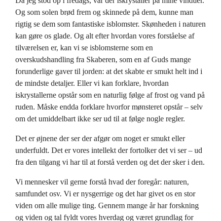
Da jeg stod op i fredags, var der iskrystaller på mine vinduer.
Og som solen brød frem og skinnede på dem, kunne man
rigtig se dem som fantastiske isblomster. Skønheden i naturen
kan gøre os glade. Og alt efter hvordan vores forståelse af
tilværelsen er, kan vi se isblomsterne som en
overskudshandling fra Skaberen, som en af Guds mange
forunderlige gaver til jorden: at det skabte er smukt helt ind i
de mindste detaljer. Eller vi kan forklare, hvordan
iskrystallerne opstår som en naturlig følge af frost og vand på
ruden. Måske endda forklare hvorfor mønsteret opstår – selv
om det umiddelbart ikke ser ud til at følge nogle regler.
Det er øjnene der ser der afgør om noget er smukt eller
underfuldt. Det er vores intellekt der fortolker det vi ser – ud
fra den tilgang vi har til at forstå verden og det der sker i den.
Vi mennesker vil gerne forstå hvad der foregår: naturen,
samfundet osv. Vi er nysgerrige og det har givet os en stor
viden om alle mulige ting. Gennem mange år har forskning
og viden og tal fyldt vores hverdag og været grundlag for