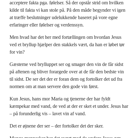
acceptere fakta pga. følelser. Så der opstår strid om hvilken
kilde til fakta vi kan stole på. På den måde begynder vi igen
at træffe beslutninger udelukkende baseret på vore egne
erfaringer eller følelser og verdenssyn.
Men hvad har det her med fortællingen om hvordan Jesus
ved et bryllup hjælper den stakkels vært, da han er løbet tør
for vin?
Gæsterne ved brylluppet ser og smager den vin de får sidst
på aftenen og bliver forargede over at de får den bedste vin
til sidst. De ser det der er foran dem og fortolker det ud fra
normen om at man servere den gode vin først.
Kun Jesus, hans mor Maria og tjenerne der har fyldt
kæmpekar med vand, de ved at der er sket et under. Jesus har
– på forunderlig vis – lavet vin af vand.
Det er øjnene der ser – der fortolker det der sker.