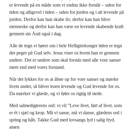
er levende på en måde som vi endnu ikke forstår – uden for
tiden og alligevel i tiden – uden for jorden og i alt levende på
jorden. Derfor kan han skabe liv, derfor kan han blive
menneske og derfor kan han være en levende skabende kraft
gennem sin Ånd også i dag.
Alle de tegn vi hører om i hele Helligtrekonger tiden er tegn
der peger på Gud selv. Jesus viser os hvem han er gennem
undere. Det er undere som skal forstås med alle vore sanser
mere end med vores forstand.
Når det lykkes for os at åbne op for vore sanser og mærke
livets under, så bliver troen levende og Gud levende for os.
Da mærker vi glæde, og vi føler os rigtig til stede.
Med salmedigterens ord: vi vil ”Leve livet, ført af livet, som
er ét i sjæl og krop. Må vi sanse, må vi danse, glædens ord i
spring og håb. Takke Gud med lovsangs lyd i salig fryd.
amen