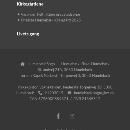
Kirkegårdene
Vælg den helt rigtige gravstedstype
Prisliste Humlebæk Kirkegård 2025
Livets gang
Humlebæk Sogn · Humlebæk Kirke: Humlebæk

Strandvej 21A, 3050 Humlebæk
Torpen Kapel: Nederste Torpenvej 3, 3050 Humlebæk
Kirkekontor: Sognegården, Nederste Torpenvej 3B, 3050
Humlebæk
21203015
humlebaek.sogn@km.dk


EAN 5798000859371 / CVR 21345512