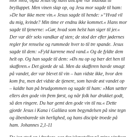
mor med; også Jesus og hans disciple var indbudt til
brylluppet. Men vinen slap op, og Jesu mor sagde til ham:
»De har ikke mere vin.« Jesus sagde til hende: »“Hvad vil
du mig, kvinde? Min time er endnu ikke kommet.« Hans mor
sagde til tjenerne: »Gør, hvad som helst han siger til jer.«
Der var dér seks vandkar af sten; de stod der efter jødernes
regler for renselse og rummede hver to til tre spande. Jesus
sagde til dem: »Fyld karrene med vand.« Og de fyldte dem
helt op. Og han sagde til dem: »Øs nu op og bær det hen til
skafferen.« Det gjorde de så. Men da skafferen havde smagt
på vandet, der var blevet til vin – han vidste ikke, hvor den
kom fra, men det vidste de tjenere, som havde øst vandet op
– kaldte han på brudgommen og sagde til ham: »Man sætter
ellers den gode vin frem først, og når folk har drukket godt,
så den ringere. Du har gemt den gode vin til nu.« Dette
gjorde Jesus i Kana i Galilæa som begyndelsen på sine tegn
og åbenbarede sin herlighed, og hans disciple troede på
ham. Johannes 2,1-11