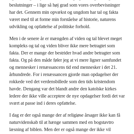
beslutninger – i lige så høj grad som vores overbevisninger
har det. Gennem min opvækst og ungdom har tal og fakta
været med til at forme min forståelse af historie, naturens
udvikling og opfattelse af politiske forhold.
Men i de senere år er mængden af viden og tal blevet meget
kompleks og tal og viden bliver ikke mere betragtet som
fakta. Der er mange der bestrider hvad andre betragter som
fakta. Og på den måde føler jeg at vi mere ligner samfundet
og mennesker i renæssancens tid end mennesker i det 21.
århundrede. For i renæssancen gjorde man opdagelser der
rokkede ved det verdensbillede som den tids kristendom
havde. Dengang var det blandt andre den katolske kirkes
ledere der ikke ville acceptere de nye opdagelser fordi det var
svært at passe ind i deres opfattelse.
I dag er der også mange der af religiøse årsager ikke kan få
naturvidenskab til at hænge sammen med en bogstavtro
læsning af biblen. Men der er også mange der ikke vil