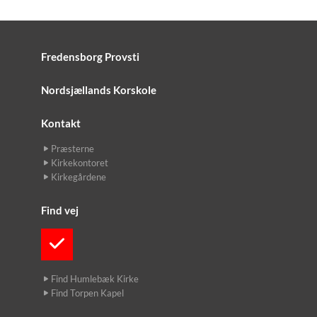
Fredensborg Provsti
Nordsjællands Korskole
Kontakt
Præsterne
Kirkekontoret
Kirkegårdene
Find vej
Find Humlebæk Kirke
Find Torpen Kapel