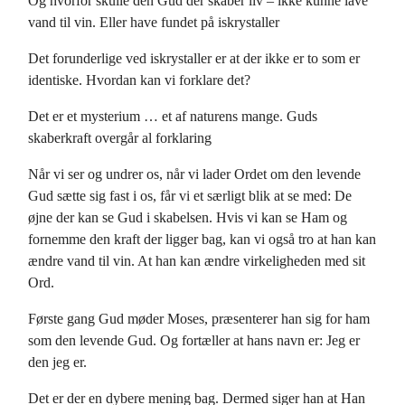
Og hvorfor skulle den Gud der skaber liv – ikke kunne lave
vand til vin. Eller have fundet på iskrystaller
Det forunderlige ved iskrystaller er at der ikke er to som er
identiske. Hvordan kan vi forklare det?
Det er et mysterium … et af naturens mange. Guds
skaberkraft overgår al forklaring
Når vi ser og undrer os, når vi lader Ordet om den levende
Gud sætte sig fast i os, får vi et særligt blik at se med: De
øjne der kan se Gud i skabelsen. Hvis vi kan se Ham og
fornemme den kraft der ligger bag, kan vi også tro at han kan
ændre vand til vin. At han kan ændre virkeligheden med sit
Ord.
Første gang Gud møder Moses, præsenterer han sig for ham
som den levende Gud. Og fortæller at hans navn er: Jeg er
den jeg er.
Det er der en dybere mening bag. Dermed siger han at Han