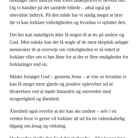
modtager flere indtryk end vores tankeproces er bevidst om.
Og vi handler på det samlede billede – altså også på
ubevidste indtryk. På den måde har vi stadig meget at lære
før vi kan forklare virkeligheden og hvordan vi opfatter den.
Det her kan naturligvis ikke få nogen til at tro på undere og
Gud. Men måske kan det få nogle af de mest skeptisk anlagte
mennesker til at overveje om virkeligheden er så enkel at
forklare eller om vi bør åbne for at der er flere muligheder for
forklaringer end en.
Måske forsøger Gud – gennem Jesus – at vise os hvordan vi
kan få meget mere glæde og positive oplevelser ud af
tilværelsen ved at møde hinanden og omverden med
nysgerrighed og åbenhed.
Åbenhed også overfor at der kan ske undere – selv i en
verden hvor vi gerne vil forklare alt ud fra en videnskabelig
tilgang om årsag og virkning.