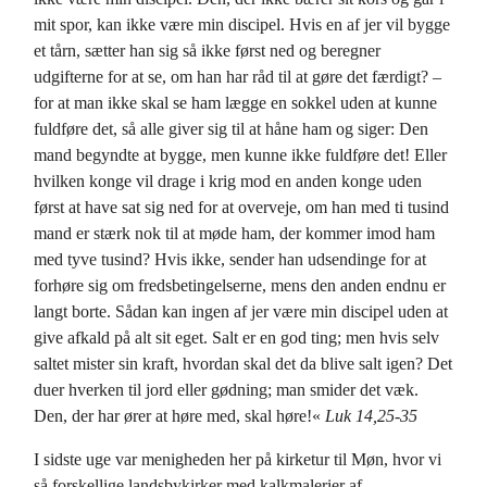
mit spor, kan ikke være min discipel. Hvis en af jer vil bygge
et tårn, sætter han sig så ikke først ned og beregner
udgifterne for at se, om han har råd til at gøre det færdigt? –
for at man ikke skal se ham lægge en sokkel uden at kunne
fuldføre det, så alle giver sig til at håne ham og siger: Den
mand begyndte at bygge, men kunne ikke fuldføre det! Eller
hvilken konge vil drage i krig mod en anden konge uden
først at have sat sig ned for at overveje, om han med ti tusind
mand er stærk nok til at møde ham, der kommer imod ham
med tyve tusind? Hvis ikke, sender han udsendinge for at
forhøre sig om fredsbetingelserne, mens den anden endnu er
langt borte. Sådan kan ingen af jer være min discipel uden at
give afkald på alt sit eget. Salt er en god ting; men hvis selv
saltet mister sin kraft, hvordan skal det da blive salt igen? Det
duer hverken til jord eller gødning; man smider det væk.
Den, der har ører at høre med, skal høre!«
Luk 14,25-35
I sidste uge var menigheden her på kirketur til Møn, hvor vi
så forskellige landsbykirker med kalkmalerier af