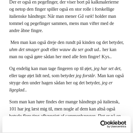
Der er også en pegefinger, der viser bort på kalkmalerierne
og netop den finger spiller også en stor rolle i forskellige
italienske håndtegn: Når man mener
Gå væk
! holder man
tommel og pegefinger sammen, mens man vifter med de
andre åbne fingre.
Men man kan også dreje den rundt på kinden og det betyder,
uhm det smager godt
eller
wauw du ser godt ud
.. her kan
man nu også gøre sådan her med alle fem fingre! Kys..
Og endelig kan man tage fingeren op til øjet,
jeg har set det
,
eller tage øjet lidt ned, som betyder
jeg forstår
. Man kan også
stryge den under hagen sådan her og det betyder,
jeg er
ligeglad
..
Som man kan høre findes der mange håndtegn på italiensk,
101 har jeg læst mig til, men nogle af dem kan altså også
betyde flere ting afhængigt af sammenhængen. Det er på en
måde op til modtageren af tegnene at forstå dem og sådan er
det jo med sprog, særlig billedsprog.