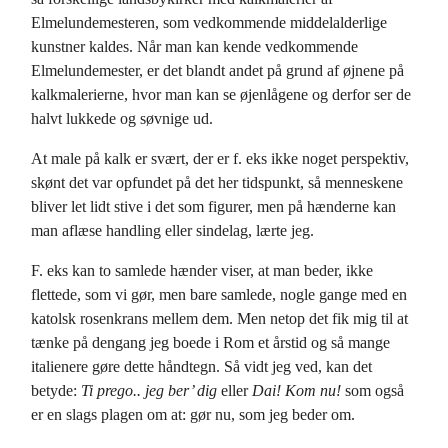
Elmelundemesteren, som vedkommende middelalderlige
kunstner kaldes. Når man kan kende vedkommende
Elmelundemester, er det blandt andet på grund af øjnene på
kalkmalerierne, hvor man kan se øjenlågene og derfor ser de
halvt lukkede og søvnige ud.
At male på kalk er svært, der er f. eks ikke noget perspektiv,
skønt det var opfundet på det her tidspunkt, så menneskene
bliver let lidt stive i det som figurer, men på hænderne kan
man aflæse handling eller sindelag, lærte jeg.
F. eks kan to samlede hænder viser, at man beder, ikke
flettede, som vi gør, men bare samlede, nogle gange med en
katolsk rosenkrans mellem dem. Men netop det fik mig til at
tænke på dengang jeg boede i Rom et årstid og så mange
italienere gøre dette håndtegn. Så vidt jeg ved, kan det
betyde:
Ti prego.. jeg ber’ dig
eller
Dai!
Kom nu!
som også
er en slags plagen om at: gør nu, som jeg beder om.