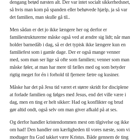
dengang betød næsten alt. Der var intet socialt sikkerhedsnet,
så hvis man kom på spanden eller behøvede hjælp, ja så var
det familien, man skulle gå til..
Men sådan er det jo ikke længere her og derfor er
familiestrukturerne måske også ved at ændre sig lidt; når man
holder barnedåb i dag, så er det typisk ikke længere kun en
familiefest som i gamle dage. Der er også mange venner
med, som man ser lige så ofte som familien; venner som man
måske føler, at man har mere til fælles med og som betyder
rigtig meget for én i forhold til fjernere fætre og kusiner.
Måske har det på Jesu tid været et større skridt for disciplene
at forlade familien og følges med Jesus, end det ville være i
dag, men en ting er helt sikker: Had og konflikter og brud
gør altid ondt, også selv om man giver afkald på at ses.
Og derfor handler kristendommen mest om tilgivelse og ikke
om had! Den handler om kærligheden til vores næste, som vi
modtager fra Gud takket være Kristus. Både gennem de ting