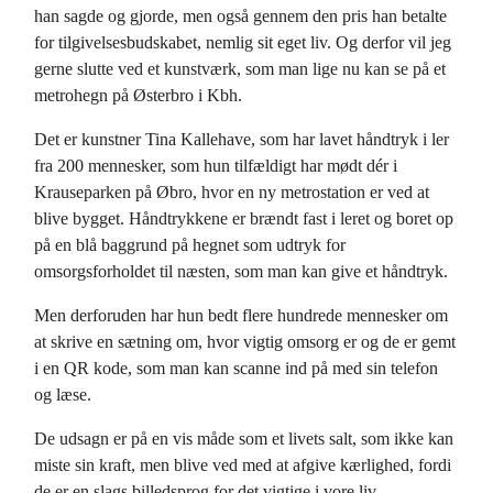
han sagde og gjorde, men også gennem den pris han betalte
for tilgivelsesbudskabet, nemlig sit eget liv. Og derfor vil jeg
gerne slutte ved et kunstværk, som man lige nu kan se på et
metrohegn på Østerbro i Kbh.
Det er kunstner Tina Kallehave, som har lavet håndtryk i ler
fra 200 mennesker, som hun tilfældigt har mødt dér i
Krauseparken på Øbro, hvor en ny metrostation er ved at
blive bygget. Håndtrykkene er brændt fast i leret og boret op
på en blå baggrund på hegnet som udtryk for
omsorgsforholdet til næsten, som man kan give et håndtryk.
Men derforuden har hun bedt flere hundrede mennesker om
at skrive en sætning om, hvor vigtig omsorg er og de er gemt
i en QR kode, som man kan scanne ind på med sin telefon
og læse.
De udsagn er på en vis måde som et livets salt, som ikke kan
miste sin kraft, men blive ved med at afgive kærlighed, fordi
de er en slags billedsprog for det vigtige i vore liv.