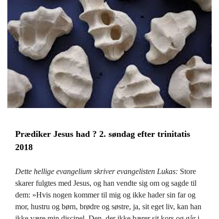
Prædiker Jesus had ? 2. søndag efter trinitatis
2018
Dette hellige evangelium skriver evangelisten Lukas:
Store
skarer fulgtes med Jesus, og han vendte sig om og sagde til
dem: »Hvis nogen kommer til mig og ikke hader sin far og
mor, hustru og børn, brødre og søstre, ja, sit eget liv, kan han
ikke være min discipel. Den, der ikke bærer sit kors og går i