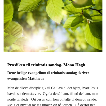
Prædiken til trinitatis søndag. Mona Høgh
Dette hellige evangelium til trinitatis søndag skriver
evangelisten Matthæus
Men de elleve disciple gik til Galilæa til det bjerg, hvor Jesus
havde sat dem stævne.
Og da de så ham, tilbad de ham, men
nogle tvivlede.
Og Jesus kom hen og talte til dem og sagde:
»Mig er givet al magt i himlen og på jorden.
Gå derfor hen