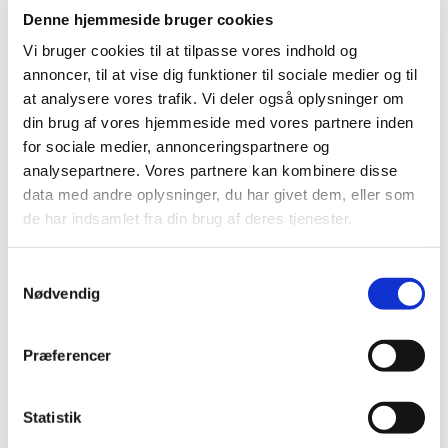
På den måde kan tvivlen være forfærdelig. Hvis vi tvivler på,
Denne hjemmeside bruger cookies
om opstandelsen findes og vi aldrig kan slippe tanken om, at
Vi bruger cookies til at tilpasse vores indhold og
det måske bare er noget, nogen har fundet på, fordi alt andet
annoncer, til at vise dig funktioner til sociale medier og til
ikke var til at bære…
at analysere vores trafik. Vi deler også oplysninger om
din brug af vores hjemmeside med vores partnere inden
Er Gud så kun en, der var engang og er vores fremtid så
for sociale medier, annonceringspartnere og
virkelig åben? Et liv uden tro på en åben fremtid er et liv, der
analysepartnere. Vores partnere kan kombinere disse
blot findes, men det lever ikke. Det er ikke et levende liv….
data med andre oplysninger, du har givet dem, eller som
For liv er social og fuld af bevægelse. Jeg er ikke dig, men
de har indsamlet fra din brug af deres tjenester.
jeg er heller ikke uden dig, for uden dig vil jeg være
verdensløs – jeg vil være uden nogen, der holder mig oppe.
S
Hvis vi ikke har nogen at forbinde os med, ingen for hvem vi
Nødvendig
a
betyder noget, så vil vi vel blot findes uden åben fremtid…
m
t
Jeg tror, at mange mennesker i den (overgangstid), vi lever i,
Præferencer
y
søger en oplevelse af være en del af en større sammenhæng,
k
forbundet med naturen, med andre mennesker eller med
k
Statistik
Gud.
e