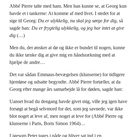
Abbé Pierre talte med ham. Men han kunne se, at Georg kun
havde et i tankerne: At komme af med livet. I stedet for at
sige til Georg:
Du er ulykkelig, nu skal jeg sørge for dig
, så
sagde han
: Du er frygtelig ulykkelig, og jeg har intet at give
dig
(…)
Men du, der ønsker at dø og ikke er bundet til nogen, kunne
du ikke tænke dig at give mig en håndsrækning med at
hjælpe de andre…
Det var sådan Emmaus-bevægelsen (klunserne) for tidligere
hjemløse og udsatte begyndte. Abbé Pierre fortæller, at da
Georg efter mange års samarbejde lå for døden, sagde han:
Uanset hvad du dengang havde givet mig, ville jeg igen have
forsøgt at begå selvmord for det, som jeg savnede, var ikke
blot noget at leve af, men noget at leve for (Abbé Pierre og
klunserne i Paris, Boris Simon 1964)…
Ligesom Peter tages i nåde og bliver sat ind i en