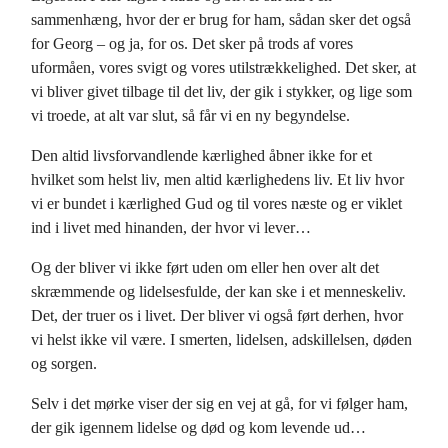
sammenhæng, hvor der er brug for ham, sådan sker det også
for Georg – og ja, for os. Det sker på trods af vores
uformåen, vores svigt og vores utilstrækkelighed. Det sker, at
vi bliver givet tilbage til det liv, der gik i stykker, og lige som
vi troede, at alt var slut, så får vi en ny begyndelse.
Den altid livsforvandlende kærlighed åbner ikke for et
hvilket som helst liv, men altid kærlighedens liv. Et liv hvor
vi er bundet i kærlighed Gud og til vores næste og er viklet
ind i livet med hinanden, der hvor vi lever…
Og der bliver vi ikke ført uden om eller hen over alt det
skræmmende og lidelsesfulde, der kan ske i et menneskeliv.
Det, der truer os i livet. Der bliver vi også ført derhen, hvor
vi helst ikke vil være. I smerten, lidelsen, adskillelsen, døden
og sorgen.
Selv i det mørke viser der sig en vej at gå, for vi følger ham,
der gik igennem lidelse og død og kom levende ud…