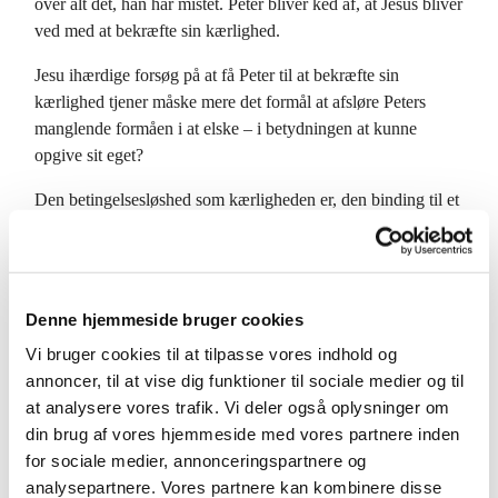
over alt det, han har mistet. Peter bliver ked af, at Jesus bliver
ved med at bekræfte sin kærlighed.
Jesu ihærdige forsøg på at få Peter til at bekræfte sin
kærlighed tjener måske mere det formål at afsløre Peters
manglende formåen i at elske – i betydningen at kunne
opgive sit eget?
Den betingelsesløshed som kærligheden er, den binding til et
andet menneske, som kærligheden indebærer, er netop det,
som Peter ikke formår. Når det virkelig gælder, så er Peter
løbet, så er han væk, så svigter han…
Denne hjemmeside bruger cookies
Måske er det en erfaring, vi alle sammen gør: At når vi er
unge, så lever vi, som om vi er ubundne. Og efterhånden
Vi bruger cookies til at tilpasse vores indhold og
erfarer vi eller indser vi, at kærlighedens liv kun kan leves,
annoncer, til at vise dig funktioner til sociale medier og til
når vi er bundet til en anden eller til andre mennesker – viklet
at analysere vores trafik. Vi deler også oplysninger om
ind i deres liv med alt det, det medfører.
din brug af vores hjemmeside med vores partnere inden
for sociale medier, annonceringspartnere og
Kærlighedens bånd indebærer, at vi får det hele med og skal
analysepartnere. Vores partnere kan kombinere disse