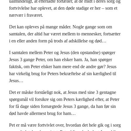
ualmindeligt, at efterladte fortæller, at de midt i deres sorg og
fortvivlelse har oplevet, at den døde stadige er her – som et
nærvær i fraværet.
Det kan opleves på mange måder. Nogle gange som om
samtalen, der altid har været mellem to mennesker, fortsætter
i en eller anden form på trods af adskillelse og død…
I samtalen mellem Peter og Jesus (den opstandne) spørger
Jesus 3 gange Peter, om han elsker ham. Ja, han spørger
faktisk, om Peter elsker ham mere end de andre gør? Jesus
har virkelig brug for Peters bekræftelse af sin kærlighed til
Jesus…
Det er måske forståeligt nok, at Jesus med sine 3 gentagne
spørgsmål vil forsikre sig om Peters kærlighed efter, at Peter
for få dage siden fornægtede Jesus 3 gange, da han før sin
død havde allermest brug for ham…
Pet er må være fortvivlet over, hvordan det hele gik og i sorg