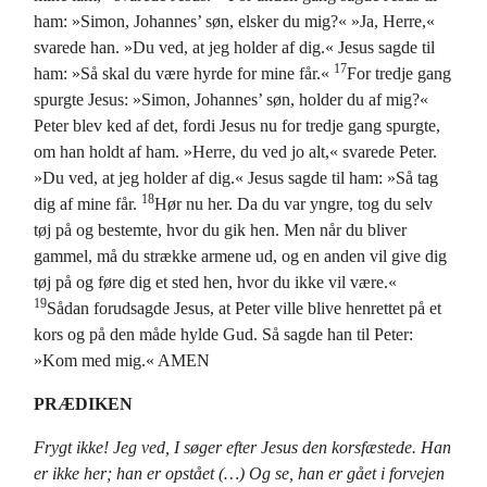
ham: »Simon, Johannes’ søn, elsker du mig?« »Ja, Herre,«
svarede han. »Du ved, at jeg holder af dig.« Jesus sagde til
17
ham: »Så skal du være hyrde for mine får.«
For tredje gang
spurgte Jesus: »Simon, Johannes’ søn, holder du af mig?«
Peter blev ked af det, fordi Jesus nu for tredje gang spurgte,
om han holdt af ham. »Herre, du ved jo alt,« svarede Peter.
»Du ved, at jeg holder af dig.« Jesus sagde til ham: »Så tag
18
dig af mine får.
Hør nu her. Da du var yngre, tog du selv
tøj på og bestemte, hvor du gik hen. Men når du bliver
gammel, må du strække armene ud, og en anden vil give dig
tøj på og føre dig et sted hen, hvor du ikke vil være.«
19
Sådan forudsagde Jesus, at Peter ville blive henrettet på et
kors og på den måde hylde Gud. Så sagde han til Peter:
»Kom med mig.« AMEN
PRÆDIKEN
Frygt ikke! Jeg ved, I søger efter Jesus den korsfæstede. Han
er ikke her; han er opstået (…) Og se, han er gået i forvejen