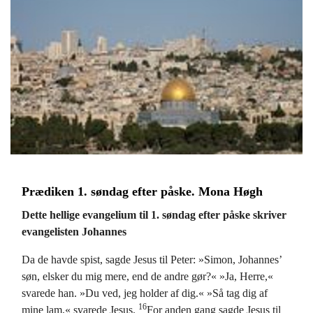
Prædiken 1. søndag efter påske. Mona Høgh
Dette hellige evangelium til 1. søndag efter påske skriver
evangelisten Johannes
Da de havde spist, sagde Jesus til Peter: »Simon, Johannes’
søn, elsker du mig mere, end de andre gør?« »Ja, Herre,«
svarede han. »Du ved, jeg holder af dig.« »Så tag dig af
16
mine lam,« svarede Jesus.
For anden gang sagde Jesus til