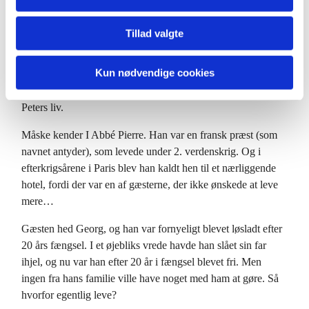
og hvor Peter troede, at det hele er slut, får han en ny
begyndelse…
Tillad valgte
Og ligesom ved begyndelsen, siger Jesus igen til Peter, følg
mig!
Kun nødvendige cookies
Ja, det er vel en opstandelse, en bevægelse fra død til liv i
Peters liv.
Måske kender I Abbé Pierre. Han var en fransk præst (som
navnet antyder), som levede under 2. verdenskrig. Og i
efterkrigsårene i Paris blev han kaldt hen til et nærliggende
hotel, fordi der var en af gæsterne, der ikke ønskede at leve
mere…
Gæsten hed Georg, og han var fornyeligt blevet løsladt efter
20 års fængsel. I et øjebliks vrede havde han slået sin far
ihjel, og nu var han efter 20 år i fængsel blevet fri. Men
ingen fra hans familie ville have noget med ham at gøre. Så
hvorfor egentlig leve?