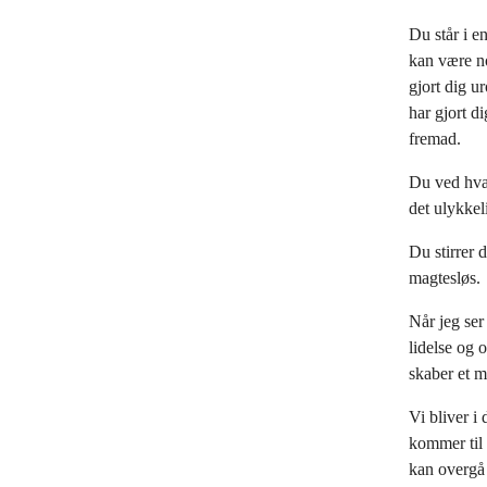
Du står i e
kan være no
gjort dig u
har gjort d
fremad.
Du ved hvad
det ulykkel
Du stirrer 
magtesløs.
Når jeg ser
lidelse og
skaber et m
Vi bliver i
kommer til 
kan overgå