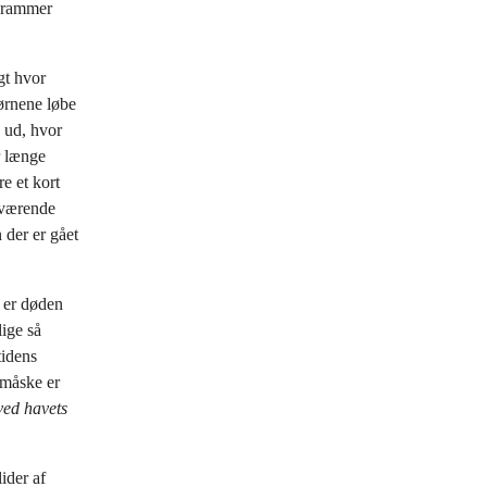
g rammer
gt hvor
ørnene løbe
n ud, hvor
r længe
re et kort
ærværende
 der er gået
 er døden
lige så
tidens
 måske er
ved havets
ider af