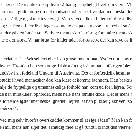
smerter. De mærker netop hvor sårbar og skrøbeligt livet kan være. Vi 
v om man godt kunne tro det modsatte, når vi ser hvordan mennesker lev
r usårlige og skulle leve evigt. Men vi ved alle af bitter erfaring at liv
lang vej fremad, for livet tager os undervejs på en masse ture ned af små 
 lander på den brede vej. Sårbare mennesker har brug for andre mennes
tte og omsorg. Vi har brug for kilder uden for os selv, der kan give os 
 forfatter Elie Wiesel fortæller i sin grusomme roman
Natten
om hans o
hwitz. Hvordan han som unge 14 årig dreng i slutningen af krigen blev
e landsby i sit fødeland Ungarn til Auschwitz. Det er forfærdelig læsning
 studie i hvad mennesker dog kan klare at komme igennem. Han beskrive
alje de frygtelige og umenneskelige forhold han kom ud for i lejren. S
de han mirakuløst opholdet, mens hele hans familie døde. Det er mens 
e forfærdeligste umenneskeligheder i lejren, at han pludselig skriver ”so
forårssol”.
 ved mig selv hvorfra overskuddet kommer til at sige sådan? Man kan 
ille smil mens han siger det, samtidig med at gå rundt i blandt den værste