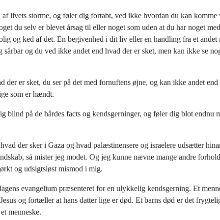
n af livets storme, og føler dig fortabt, ved ikke hvordan du kan komme 
get du selv er blevet årsag til eller noget som uden at du har noget med
rolig og ked af det. En begivenhed i dit liv eller en handling fra et ande
ig sårbar og du ved ikke andet end hvad der er sket, men kan ikke se no
 der er sket, du ser på det med fornuftens øjne, og kan ikke andet end
ige som er hændt.
dig blind på de hårdes facts og kendsgerninger, og føler dig blot endnu 
 hvad der sker i Gaza og hvad palæstinensere og israelere udsætter hina
 ondskab, så mister jeg modet. Og jeg kunne nævne mange andre forhol
ørkt og udsigtsløst mismod i mig.
 dagens evangelium præsenteret for en ulykkelig kendsgerning. Et menn
Jesus og fortæller at hans datter lige er død. Et barns død er det frygtel
 et menneske.