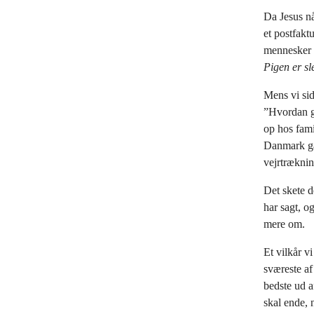
Da Jesus nå
et postfakt
mennesker b
Pigen er sl
Mens vi sid
”Hvordan gi
op hos famil
Danmark går
vejrtrækning
Det skete d
har sagt, og
mere om.
Et vilkår v
sværeste af 
bedste ud a
skal ende, 