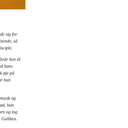
e sig for
 hende, så
sciple.
ede hen til
ed hans
k øje på
ar hun
emusik og
død, hun
gen og tog
e Galilæa.