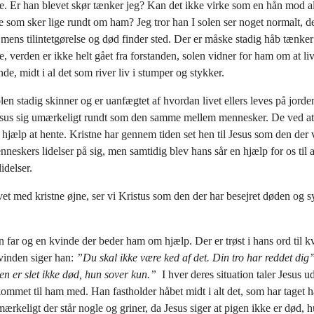
. Er han blevet skør tænker jeg? Kan det ikke virke som en hån mod al
e som sker lige rundt om ham? Jeg tror han I solen ser noget normalt, d
 mens tilintetgørelse og død finder sted. Der er måske stadig håb tænker
e, verden er ikke helt gået fra forstanden, solen vidner for ham om at liv
nde, midt i al det som river liv i stumper og stykker.
en stadig skinner og er uanfægtet af hvordan livet ellers leves på jorde
sus sig umærkeligt rundt som den samme mellem mennesker. De ved at
g hjælp at hente. Kristne har gennem tiden set hen til Jesus som den der v
neskers lidelser på sig, men samtidig blev hans sår en hjælp for os til 
idelser.
ivet med kristne øjne, ser vi Kristus som den der har besejret døden og 
 far og en kvinde der beder ham om hjælp. Der er trøst i hans ord til 
kvinden siger han:
”Du skal ikke være ked af det. Din tro har reddet dig
n er slet ikke død, hun sover kun.”
I hver deres situation taler Jesus u
ommet til ham med. Han fastholder håbet midt i alt det, som har taget h
ærkeligt der står nogle og griner, da Jesus siger at pigen ikke er død, 