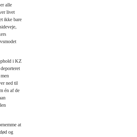
er alle
er livet
et ikke bare
sideveje,
kers
livsmodet
phold i KZ
 deporteret
, men
r ned til
om én af de
han
len
fornemme at
 død og