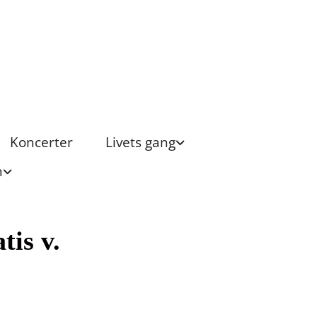
Koncerter
Livets gang
n
tis v.