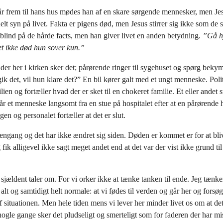
r frem til hans hus mødes han af en skare sørgende mennesker, men Jes
uelt syn på livet. Fakta er pigens død, men Jesus stirrer sig ikke som de
lind på de hårde facts, men han giver livet en anden betydning.
”Gå h
et ikke død hun sover kun.”
der her i kirken sker det; pårørende ringer til sygehuset og spørg bekym
k det, vil hun klare det?” En bil kører galt med et ungt menneske. Poli
ien og fortæller hvad der er sket til en chokeret familie. Et eller andet s
 et menneske langsomt fra en stue på hospitalet efter at en pårørende 
en og personalet fortæller at det er slut.
engang og det har ikke ændret sig siden. Døden er kommet er for at bl
 fik alligevel ikke sagt meget andet end at det var der vist ikke grund til 
i sjældent taler om. For vi orker ikke at tænke tanken til ende. Jeg tænke
alt og samtidigt helt normale: at vi fødes til verden og går her og forsøge
f situationen. Men hele tiden mens vi lever her minder livet os om at de
nogle gange sker det pludseligt og smerteligt som for faderen der har mis