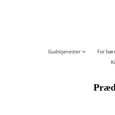
Gudstjenester
For bør
K
Prædi