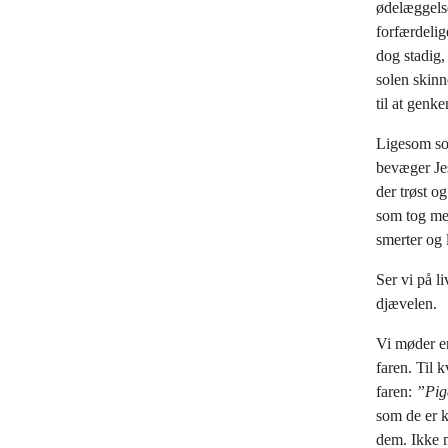
ødelæggelse
forfærdelig
dog stadig,
solen skinn
til at genke
Ligesom sol
bevæger Je
der trøst o
som tog men
smerter og l
Ser vi på l
djævelen.
Vi møder en
faren. Til 
faren:
”Pige
som de er k
dem. Ikke m