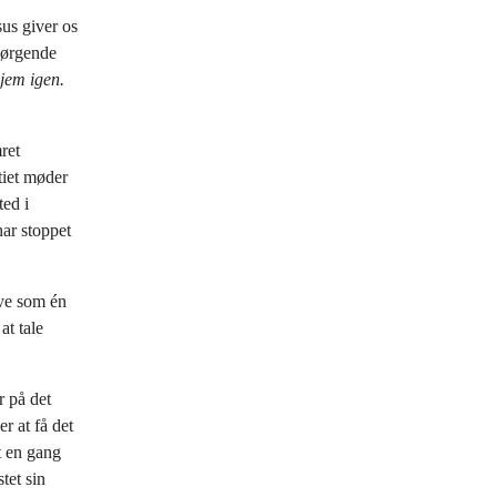
us giver os
 sørgende
jem igen.
ret
tiet møder
ted i
har stoppet
ive som én
at tale
r på det
r at få det
t en gang
tet sin