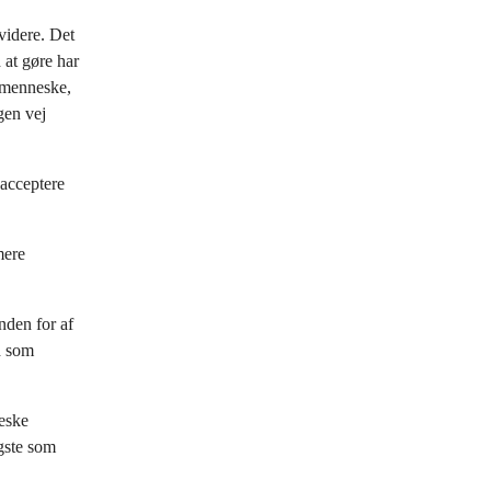
videre. Det
 at gøre har
t menneske,
gen vej
 acceptere
mere
nden for af
d som
eske
igste som