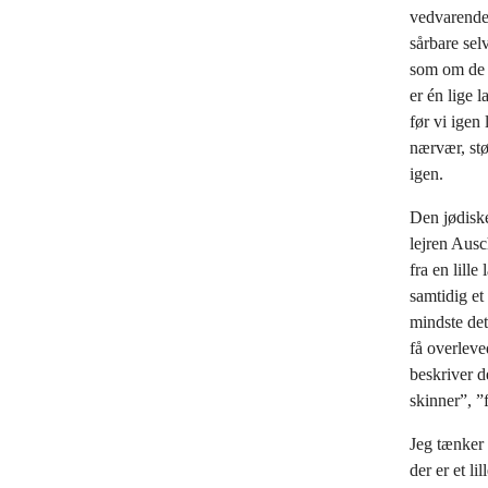
vedvarende 
sårbare sel
som om de va
er én lige 
før vi igen
nærvær, stø
igen.
Den jødiske
lejren Ausc
fra en lill
samtidig et
mindste det
få overleve
beskriver d
skinner”, ”
Jeg tænker
der er et l