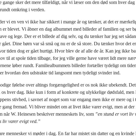
re gange sker det mere tilfældigt, når vi læser om den død som hver da
rundt omkring i verden.
r vi en ven vi ikke har sikkert i mange år og tænker, at det er mærkeli
er blevet. Vi åbner en dag albummet med billeder af familien og ser b
have og lege. Der er et billede af dig selv, og du tænker har jeg set såda
r gået. Dine børn var så små og nu er de så store. Du tænker hvor det e
vor tiden dog er gået hurtigt. Hvor blev de af alle de år. Kan jeg ikke ba
lov til at spole tiden tilbage, for jeg ville gerne have været lidt mere n
rnene løber rundt. Familiealbummets billeder fortæller tydeligt om tiden
r hvordan den udstrakte tid langsomt men tydeligt svinder ind.
ige følelse over altings forgængelighed er os nok ikke ubekendt. Det
il os hver dag. Ikke kun i form af konkrete og ulykkelige dødsfald, men 
ppens stivhed, i savnet af noget som var engang men ikke er mere og i 
 gang fremad. Vi bliver mindet om at livet ikke varer evigt, men at der
m når W. Heinesen beskriver menneskets liv, som
”en stund er vort liv 
 liv varer evigt ved.”
are mennesker vi møder i dag. En far har mistet sin datter og en kvinde l