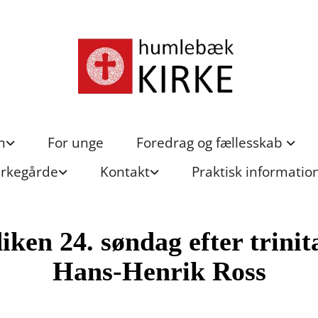
n
For unge
Foredrag og fællesskab
irkegårde
Kontakt
Praktisk informatio
ken 24. søndag efter trinita
Hans-Henrik Ross