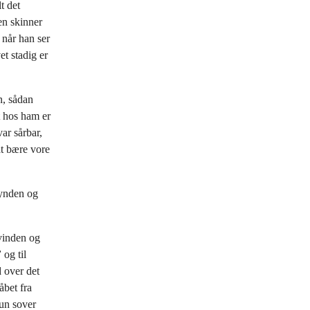
t det
en skinner
 når han ser
et stadig er
n, sådan
 hos ham er
ar sårbar,
at bære vore
synden og
kvinden og
”
og til
d over det
åbet fra
hun sover