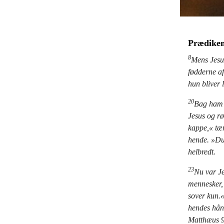
Prædiken 
8
Mens Jesu
fødderne a
hun bliver 
20
Bag ham g
Jesus og rø
kappe,« tæn
hende. »Du 
helbredt.
23
Nu var Je
mennesker,
sover kun.
hendes hånd
Matthæus 