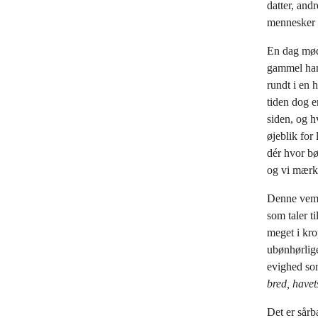
datter, and
mennesker 
En dag møde
gammel han 
rundt i en 
tiden dog e
siden, og h
øjeblik for 
dér hvor bø
og vi mærke
Denne vemod
som taler t
meget i kro
ubønhørlige
evighed so
bred, havets
Det er sårb