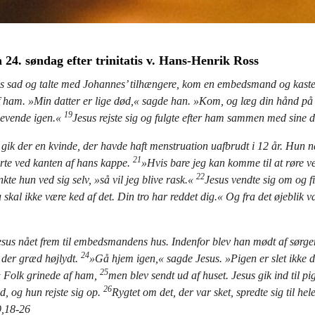
24. søndag efter trinitatis v. Hans-Henrik Ross
s sad og talte med Johannes’ tilhængere, kom en embedsmand og kasted
f ham. »Min datter er lige død,« sagde han. »Kom, og læg din hånd på
19
levende igen.«
Jesus rejste sig og fulgte efter ham sammen med sine di
ik der en kvinde, der havde haft menstruation uafbrudt i 12 år. Hun nå
21
rte ved kanten af hans kappe.
»Hvis bare jeg kan komme til at røre v
22
kte hun ved sig selv, »så vil jeg blive rask.«
Jesus vendte sig om og fi
skal ikke være ked af det. Din tro har reddet dig.« Og fra det øjeblik v
sus nået frem til embedsmandens hus. Indenfor blev han mødt af sørg
24
 der græd højlydt.
»Gå hjem igen,« sagde Jesus. »Pigen er slet ikke 
25
« Folk grinede af ham,
men blev sendt ud af huset. Jesus gik ind til pi
26
, og hun rejste sig op.
Rygtet om det, der var sket, spredte sig til hel
9,18-26