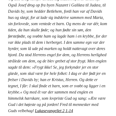
Også Josef drog op fra byen Nazaret i Galilæa til Judæa, til
Davids by, som hedder Betlehem, fordi han var af Davids
hus og slægt, for at lade sig indskrive sammen med Maria,
sin forlovede, som ventede et barn. Og mens de var dér, kom
tiden, da hun skulle føde; og hun fødte sin søn, den
førstefødte, og svøbte ham og lagde ham i en krybbe, for der
var ikke plads til dem i herberget. I den samme egn var der
hyrder, som lå ude på marken og holdt nattevagt over deres
hjord. Da stod Herrens engel for dem, og Herrens herlighed
strålede om dem, og de blev grebet af stor frygt. Men englen
sagde til dem: »Frygt ikke! Se, jeg forkynder jer en stor
glæde, som skal være for hele folket: I dag er der født jer en
frelser i Davids by; han er Kristus, Herren. Og dette er
tegnet, I får: I skal finde et barn, som er svøbt og ligger i en
krybbe.« Og med ét var der sammen med englen en
himmelsk hærskare, som lovpriste Gud og sang: »Ære være
Gud i det højeste og på jorden! Fred til mennesker med
Guds velbehag!
Lukasevangeliet 2,1-14