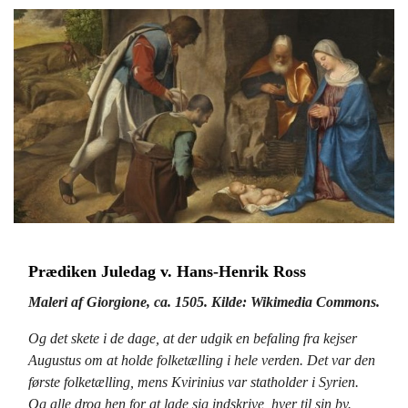
Prædiken Juledag v. Hans-Henrik Ross
Maleri af Giorgione, ca. 1505. Kilde: Wikimedia Commons.
Og det skete i de dage, at der udgik en befaling fra kejser
Augustus om at holde folketælling i hele verden. Det var den
første folketælling, mens Kvirinius var statholder i Syrien.
Og alle drog hen for at lade sig indskrive, hver til sin by.