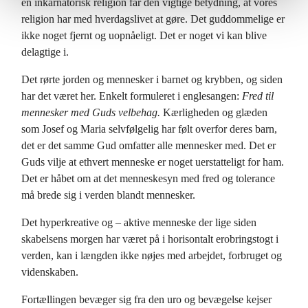
en inkarnatorisk religion får den vigtige betydning, at vores
religion har med hverdagslivet at gøre. Det guddommelige er
ikke noget fjernt og uopnåeligt. Det er noget vi kan blive
delagtige i.
Det rørte jorden og mennesker i barnet og krybben, og siden
har det været her. Enkelt formuleret i englesangen:
Fred til
mennesker med Guds velbehag.
Kærligheden og glæden
som Josef og Maria selvfølgelig har følt overfor deres barn,
det er det samme Gud omfatter alle mennesker med. Det er
Guds vilje at ethvert menneske er noget uerstatteligt for ham.
Det er håbet om at det menneskesyn med fred og tolerance
må brede sig i verden blandt mennesker.
Det hyperkreative og – aktive menneske der lige siden
skabelsens morgen har været på i horisontalt erobringstogt i
verden, kan i længden ikke nøjes med arbejdet, forbruget og
videnskaben.
Fortællingen bevæger sig fra den uro og bevægelse kejser