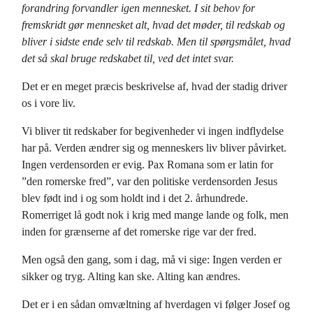
forandring forvandler igen mennesket. I sit behov for
fremskridt gør mennesket alt, hvad det møder, til redskab og
bliver i sidste ende selv til redskab. Men til spørgsmålet, hvad
det så skal bruge redskabet til, ved det intet svar.
Det er en meget præcis beskrivelse af, hvad der stadig driver
os i vore liv.
Vi bliver tit redskaber for begivenheder vi ingen indflydelse
har på. Verden ændrer sig og menneskers liv bliver påvirket.
Ingen verdensorden er evig. Pax Romana som er latin for
”den romerske fred”, var den politiske verdensorden Jesus
blev født ind i og som holdt ind i det 2. århundrede.
Romerriget lå godt nok i krig med mange lande og folk, men
inden for grænserne af det romerske rige var der fred.
Men også den gang, som i dag, må vi sige: Ingen verden er
sikker og tryg. Alting kan ske. Alting kan ændres.
Det er i en sådan omvæltning af hverdagen vi følger Josef og