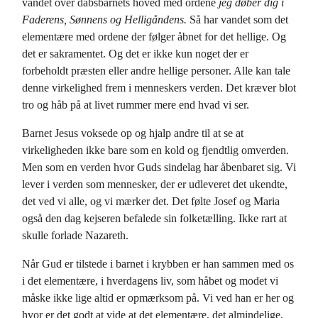
vandet over dåbsbarnets hoved med ordene
jeg døber dig i
Faderens, Sønnens og Helligåndens.
Så har vandet som det
elementære med ordene der følger åbnet for det hellige. Og
det er sakramentet. Og det er ikke kun noget der er
forbeholdt præsten eller andre hellige personer. Alle kan tale
denne virkelighed frem i menneskers verden. Det kræver blot
tro og håb på at livet rummer mere end hvad vi ser.
Barnet Jesus voksede op og hjalp andre til at se at
virkeligheden ikke bare som en kold og fjendtlig omverden.
Men som en verden hvor Guds sindelag har åbenbaret sig. Vi
lever i verden som mennesker, der er udleveret det ukendte,
det ved vi alle, og vi mærker det. Det følte Josef og Maria
også den dag kejseren befalede sin folketælling. Ikke rart at
skulle forlade Nazareth.
Når Gud er tilstede i barnet i krybben er han sammen med os
i det elementære, i hverdagens liv, som håbet og modet vi
måske ikke lige altid er opmærksom på. Vi ved han er her og
hvor er det godt at vide at det elementære, det almindelige,