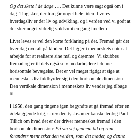
Og det skete i de dage
…. Det kunne være sagt også om i
dag. Ting sker, der foregår noget hele tiden. I vores
hverdagsliv er der liv og udvikling, og i verden ved vi godt at
der sker noget virkelig voldsomt en gang imellem.
Livet leves er vel den korte forklaring på det. Fremad går det
hver dag overalt på kloden. Det ligger i menneskets natur at
arbejde for at realisere sine mål og drømme. Vi skubbes
fremad og er til dels også selv medarbejdere i denne
horisontale bevægelse. Det er vel meget rigtigt at sige at
menneskets liv fuldbyrder sig i den horisontale dimension.
Den vertikale dimension i menneskets liv vender jeg tilbage
til.
I 1958, den gang tingene igen begyndte at gå fremad efter en
ødelæggende krig, skrev den tyske-amerikanske teolog Paul
Tillich om hvad det er der driver mennesket fremad i den
horisontale dimension:
På sin vej gennem tid og rum
forandrer mennesket den verden, som det møder, og denne