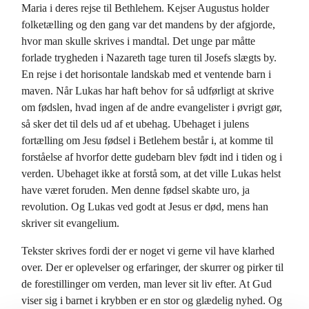
Maria i deres rejse til Bethlehem. Kejser Augustus holder
folketælling og den gang var det mandens by der afgjorde,
hvor man skulle skrives i mandtal. Det unge par måtte
forlade trygheden i Nazareth tage turen til Josefs slægts by.
En rejse i det horisontale landskab med et ventende barn i
maven. Når Lukas har haft behov for så udførligt at skrive
om fødslen, hvad ingen af de andre evangelister i øvrigt gør,
så sker det til dels ud af et ubehag. Ubehaget i julens
fortælling om Jesu fødsel i Betlehem består i, at komme til
forståelse af hvorfor dette gudebarn blev født ind i tiden og i
verden. Ubehaget ikke at forstå som, at det ville Lukas helst
have været foruden. Men denne fødsel skabte uro, ja
revolution. Og Lukas ved godt at Jesus er død, mens han
skriver sit evangelium.
Tekster skrives fordi der er noget vi gerne vil have klarhed
over. Der er oplevelser og erfaringer, der skurrer og pirker til
de forestillinger om verden, man lever sit liv efter. At Gud
viser sig i barnet i krybben er en stor og glædelig nyhed. Og