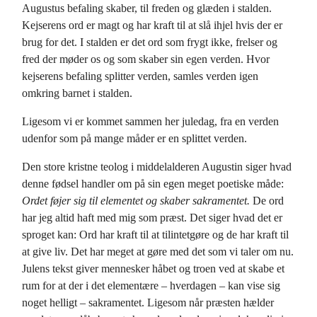
Augustus befaling skaber, til freden og glæden i stalden.
Kejserens ord er magt og har kraft til at slå ihjel hvis der er
brug for det. I stalden er det ord som frygt ikke, frelser og
fred der møder os og som skaber sin egen verden. Hvor
kejserens befaling splitter verden, samles verden igen
omkring barnet i stalden.
Ligesom vi er kommet sammen her juledag, fra en verden
udenfor som på mange måder er en splittet verden.
Den store kristne teolog i middelalderen Augustin siger hvad
denne fødsel handler om på sin egen meget poetiske måde:
Ordet føjer sig til elementet og skaber sakramentet.
De ord
har jeg altid haft med mig som præst. Det siger hvad det er
sproget kan: Ord har kraft til at tilintetgøre og de har kraft til
at give liv. Det har meget at gøre med det som vi taler om nu.
Julens tekst giver mennesker håbet og troen ved at skabe et
rum for at der i det elementære – hverdagen – kan vise sig
noget helligt – sakramentet. Ligesom når præsten hælder